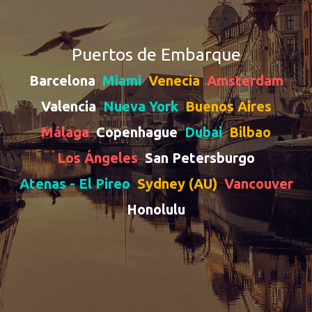
Puertos de Embarque
Barcelona
Miami
Venecia
Amsterdam
Valencia
Nueva York
Buenos Aires
Málaga
Copenhague
Dubai
Bilbao
Los Ángeles
San Petersburgo
Atenas - El Pireo
Sydney (AU)
Vancouver
Honolulu