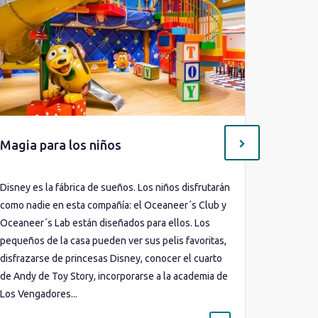
Magia para los niños
Club d
Disney es la fábrica de sueños. Los niños disfrutarán
Con dos g
como nadie en esta compañía: el Oceaneer´s Club y
preadoles
Oceaneer´s Lab están diseñados para ellos. Los
a 14 años)
pequeños de la casa pueden ver sus pelis favoritas,
ordenador
disfrazarse de princesas Disney, conocer el cuarto
móviles, r
de Andy de Toy Story, incorporarse a la academia de
actividad
Los Vengadores...
aprender 