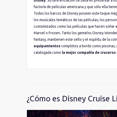
Disney
. Su diferenciación se basa en presentar a b
question
question
factoría de películas americana y que sólo ella tien
mark
mark
key
key
Todos los barcos de Disney poseen este toque mági
to
to
los musicales temáticos de las películas, los person
get
get
customizados como las películas que hacen soñar a
the
the
Marvel o Frozen. Tanto los gemelos Disney Wonde
keyboard
keyboard
shortcuts
shortcuts
Fantasy, mantienen este sello y el espíritu de la 
for
for
equipamientos
completos a bordo como piscinas, re
changing
changing
catalogada como
la mejor compañía de cruceros d
dates.
dates.
¿Cómo es Disney Cruise L