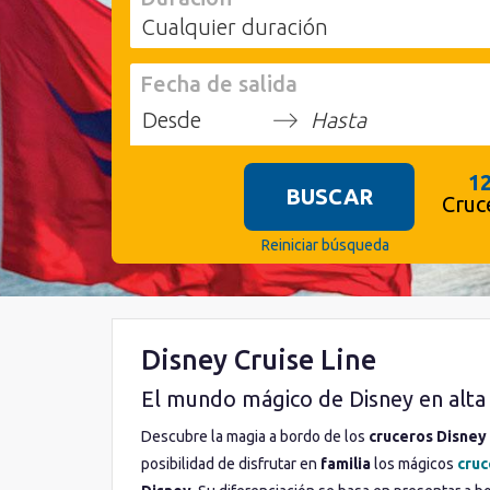
Cualquier duración
Fecha de salida
Press
Press
the
the
1
BUSCAR
down
down
Cruc
arrow
arrow
key
key
Reiniciar búsqueda
to
to
interact
interact
with
with
the
the
calendar
calendar
Disney Cruise Line
and
and
select
select
El mundo mágico de Disney en alta
a
a
date.
date.
Descubre la magia a bordo de los
cruceros
Disney 
Press
Press
posibilidad de disfrutar en
familia
los mágicos
cruc
the
the