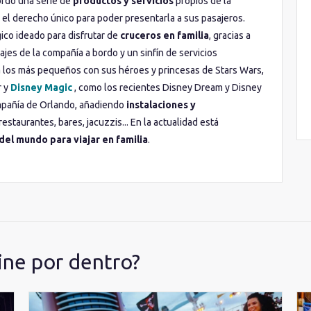
ordo una serie de
productos y servicios
propios de la
e el derecho único para poder presentarla a sus pasajeros.
co ideado para disfrutar de
cruceros en familia
, gracias a
ajes de la compañía a bordo y un sinfín de servicios
 los más pequeños con sus héroes y princesas de Stars Wars,
r y
Disney Magic
, como los recientes Disney Dream y Disney
compañía de Orlando, añadiendo
instalaciones y
staurantes, bares, jacuzzis... En la actualidad está
el mundo para viajar en familia
.
ine por dentro?