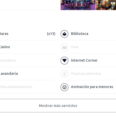
Bares
(x13)
Biblioteca
Casino
Cine
Guardería
Internet Corner
Lavandería
Piscinas cubiertas
Pista multideportes
Animación para menores
Mostrar más servicios