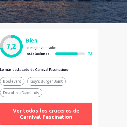
Bien
7,2
Lo mejor valorado:
Instalaciones
7,5
Lo más destacado de Carnival Fascination:
Boulevard
Guy’s Burger Joint
Discoteca Diamonds
Ver todos los cruceros de
Carnival Fascination