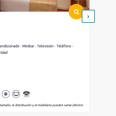
Interio
Cubierta(
Ocupació
ondicionado - Minibar - Televisión - Teléfono -
Ojo de bu
ridad
- Televis
Lo que inc
tamaño, la distribución y el mobiliario pueden variar (dentro
*La imagen es
de la misma 