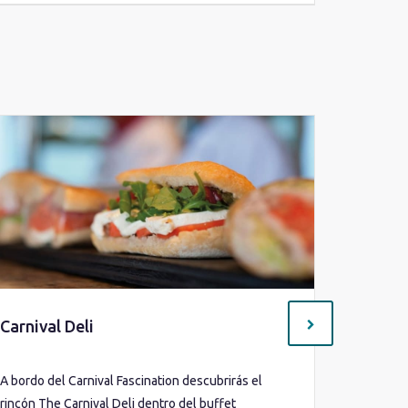
Carnival Deli
Bonsai 
A bordo del Carnival Fascination descubrirás el
¿Qué tal 
rincón The Carnival Deli dentro del buffet
nos permi