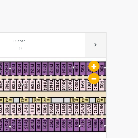
 .
Puente .
14