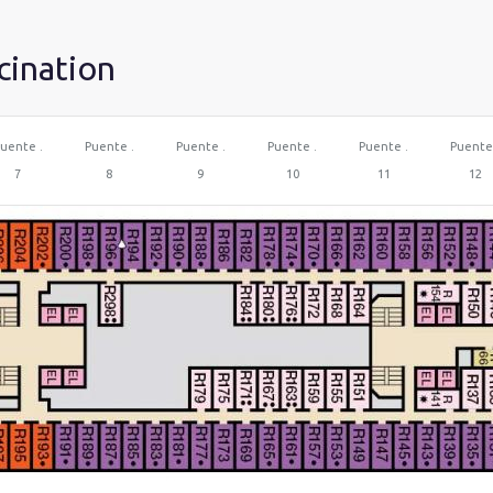
cination
uente .
Puente .
Puente .
Puente .
Puente .
Puente
7
8
9
10
11
12