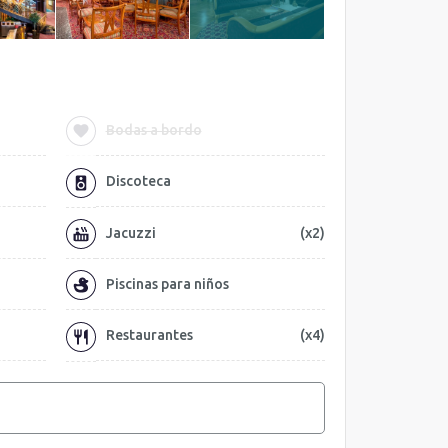
Bodas a bordo
Discoteca
Jacuzzi
(x2)
Piscinas para niños
Restaurantes
(x4)