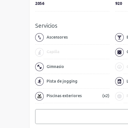
2056
920
Servicios
Ascensores
Capilla
Gimnasio
Pista de jogging
Piscinas exteriores
(x2)