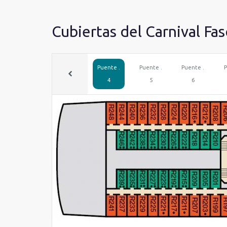
Cubiertas del Carnival Fas
Puente .
Puente .
Puente .
P
4
5
6