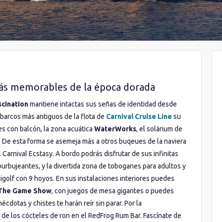
 más memorables de la época dorada
scination
mantiene intactas sus señas de identidad desde
 barcos más antiguos de la flota de
Carnival Cruise Line
su
s con balcón, la zona acuática
WaterWorks
, el solárium de
. De esta forma se asemeja más a otros buqeues de la naviera
 Carnival Ecstasy. A bordo podrás disfrutar de sus infinitas
 burbujeantes, y la divertida zona de toboganes para adultos y
igolf con 9 hoyos. En sus instalaciones interiores puedes
The Game Show
, con juegos de mesa gigantes o puedes
nécdotas y chistes te harán reír sin parar. Por la
de los cócteles de ron en el RedFrog Rum Bar. Fascínate de