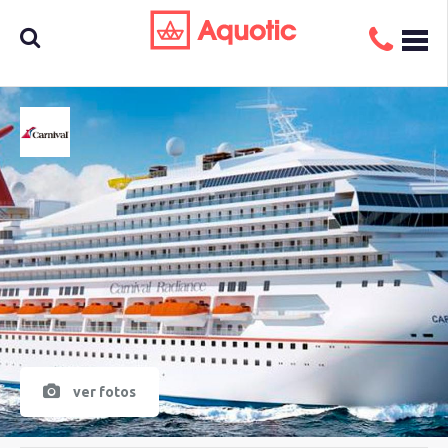
Busca
aquí tu
crucero
ver fotos