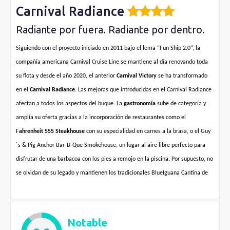
Carnival Radiance
Radiante por fuera. Radiante por dentro.
Siguiendo con el proyecto iniciado en 2011 bajo el lema “Fun Ship 2.0”, la
compañía americana
Carnival Cruise Line
se mantiene al día renovando toda
su flota y desde el año 2020, el anterior
Carnival Victory
se ha transformado
en el
Carnival Radiance
. Las mejoras que introducidas en el Carnival Radiance
afectan a todos los aspectos del buque. La
gastronomía
sube de categoría y
amplía su oferta gracias a la incorporación de restaurantes como el
F
ahrenheit 555 Steakhouse
con su especialidad en carnes a la brasa, o el Guy
´s & Pig Anchor Bar-B-Que Smokehouse, un lugar al aire libre perfecto para
disfrutar de una barbacoa con los pies a remojo en la piscina. Por supuesto, no
se olvidan de su legado y mantienen los tradicionales BlueIguana Cantina de
saber mexicano o la Pizzeria del Capitano. Aunque la máxima atracción
gastronómica llega con el Big Chicken de célebre jugador de basket Saquille O
´Neal y el Carnival Deli de comida picante.
Tanto en el interior como en el
Notable
exterior, el entretenimiento es sello de identidad de la compañía
Carnival