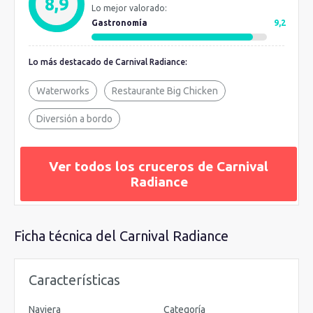
8,9
Lo mejor valorado:
Cruise Line.
Su apuesta por el ocio se ha mejorado con la implantación del
Gastronomía
9,2
nuevo parque acuático
Waterworks
, y la zona deportiva con cancha de
baloncesto, tirolina, minigolf y rocódromo entre otras actividades. Además, es
Lo más destacado de Carnival Radiance:
inconfundible con su cine al aire libre Dive-in Movies, Hasbro o el juego de
Waterworks
Restaurante Big Chicken
canciones Playlist Productions que se celebran en el teatro.
Déjate llevar por
los radiantes rayos de sol y embárcate en el C
arnival Radiance
para unas
Diversión a bordo
vacaciones de ensueño y diversión.
Ver todos los cruceros de Carnival
Radiance
Ficha técnica del Carnival Radiance
Características
Naviera
Categoría