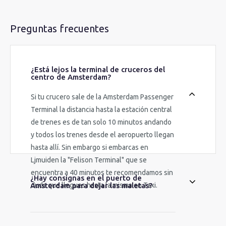
Preguntas frecuentes
¿Está lejos la terminal de cruceros del
centro de Amsterdam?
Si tu crucero sale de la Amsterdam Passenger
Terminal la distancia hasta la estación central
de trenes es de tan solo 10 minutos andando
y todos los trenes desde el aeropuerto llegan
hasta allí. Sin embargo si embarcas en
Ljmuiden la "Felison Terminal" que se
encuentra a 40 minutos te recomendamos sin
¿Hay consignas en el puerto de
Amsterdam para dejar las maletas?
duda que llegues hasta la misma en Taxi.