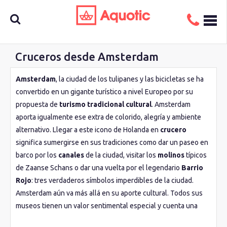
Cruceros desde Amsterdam
Busca
Amsterdam
, la ciudad de los tulipanes y las bicicletas se ha
convertido en un gigante turístico a nivel Europeo por su
aquí tu
propuesta de
turismo tradicional cultural
. Amsterdam
aporta igualmente ese extra de colorido, alegría y ambiente
alternativo. Llegar a este icono de Holanda en
crucero
crucero
significa sumergirse en sus tradiciones como dar un paseo en
barco por los
canales
de la ciudad, visitar los
molinos
típicos
de Zaanse Schans o dar una vuelta por el legendario
Barrio
Rojo
: tres verdaderos símbolos imperdibles de la ciudad.
Amsterdam aún va más allá en su aporte cultural. Todos sus
museos tienen un valor sentimental especial y cuenta una
historia relevante la ciudad. Entre todos ellos está el
Museo