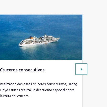
Cruceros consecutivos
Cruceri
Realizando dos o más cruceros consecutivos, Hapag
Para los p
Lloyd Cruises realiza un descuento especial sobre
existen u
la tarifa del crucero....
Lloyd Crui