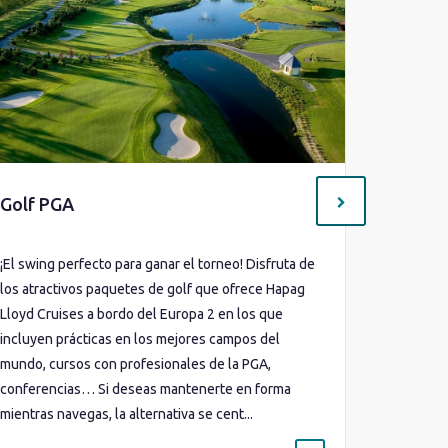
Golf PGA
Autént
¡El swing perfecto para ganar el torneo! Disfruta de
Con hasta
los atractivos paquetes de golf que ofrece Hapag
convierte
Lloyd Cruises a bordo del Europa 2 en los que
mejor val
incluyen prácticas en los mejores campos del
practicar
mundo, cursos con profesionales de la PGA,
sin agobi
conferencias… Si deseas mantenerte en forma
galardona
mientras navegas, la alternativa se cent...
programa 