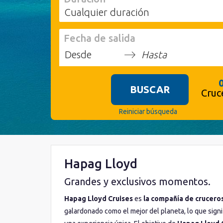
Cualquier duración
Fecha de salida
Press
Press
the
the
BUSCAR
down
down
Cruc
arrow
arrow
key
key
Reiniciar búsqueda
to
to
interact
interact
with
with
the
the
calendar
calendar
Hapag Lloyd
and
and
select
select
Grandes y exclusivos momentos.
a
a
date.
date.
Hapag Lloyd Cruises
es
la compañía de crucero
Press
Press
galardonado como el mejor del planeta, lo que sign
the
the