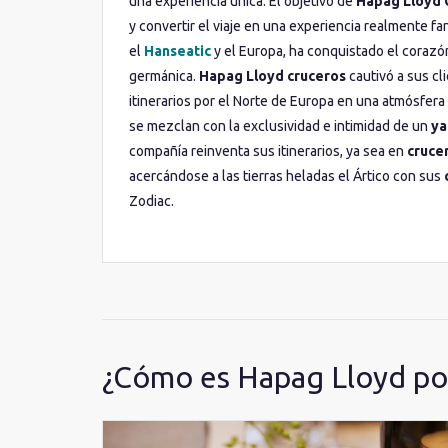
una experiencia única. El objetivo de
Hapag Lloyd 
question
question
y convertir el viaje en una experiencia realmente fan
mark
mark
key
key
el
Hanseatic
y el Europa, ha conquistado el corazó
to
to
germánica.
Hapag Lloyd cruceros
cautivó a sus cl
get
get
itinerarios por el Norte de Europa en una atmósfera
the
the
se mezclan con la exclusividad e intimidad de un
ya
keyboard
keyboard
shortcuts
shortcuts
compañía reinventa sus itinerarios, ya sea en
cruce
for
for
acercándose a las tierras heladas el Ártico con sus
changing
changing
Zodiac.
dates.
dates.
¿Cómo es Hapag Lloyd po