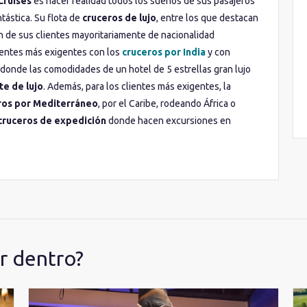
Cruises
es hacer realidad todos los sueños de sus pasajeros
tástica. Su flota de
cruceros de lujo
, entre los que destacan
n de sus clientes mayoritariamente de nacionalidad
ientes más exigentes con los
cruceros por India
y con
 donde las comodidades de un hotel de 5 estrellas gran lujo
te de lujo
. Además, para los clientes más exigentes, la
ros por Mediterráneo
, por el Caribe, rodeando África o
cruceros de expedición
donde hacen excursiones en
r dentro?