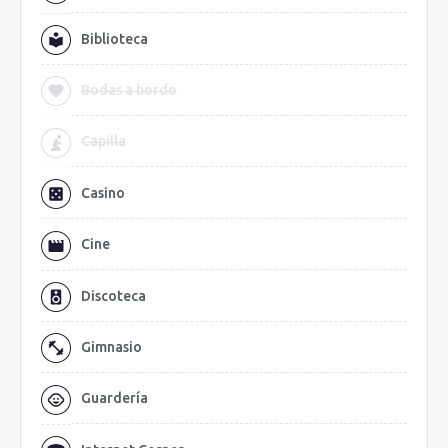
Biblioteca
Bodas a bordo
Capilla
Casino
Cine
Discoteca
Gimnasio
Guardería