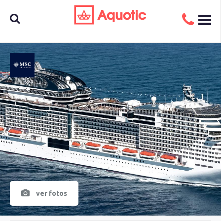
Busca
aquí tu
crucero
ver fotos