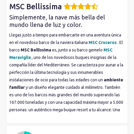
MSC Bellissima
Simplemente, la nave más bella del
mundo llena de luz y color.
Llegas justo a tiempo para embarcarte en una aventura única
en el novedoso barco de la naviera italiana
MSC Cruceros
. El
barco
MSC Bellissima
es, junto a su barco gemelo
MSC
Meraviglia
, uno de los novedosos buques insignias de la
compañía líder del Mediterráneo. Se caracteriza por aunar a la
perfección la última tecnología y sus innumerables
instalaciones de ocio para todas las edades con un
ambiente
familiar
y un diseño elegante cuidado al milímetro. También
es uno de los barcos más grandes del mundo superando las
167.000 toneladas y con una capacidad máxima mayor a 5.000
personas: un auténtico mega buque resort a tu alcance. Una
vez en el barco déjate sorprender por sus rasgos
diferenciadores y disfruta de la gran Galleria Bellissima: un
increíble paseo de dos cubiertas y casi 100 m de largo lleno