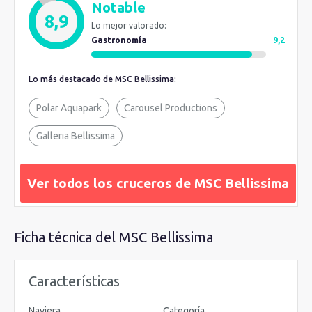
Notable
de tiendas, restaurantes y animación constante. Para coronar a
8,9
Lo mejor valorado:
lo grande este espacio hay una auténtica
cúpula LED
gigante
Gastronomía
9,2
de 480 m² que retransmite en vivo eventos, la puesta de sol...
Es simplemente indescriptible.
Lo más destacado de MSC Bellissima:
Polar Aquapark
Carousel Productions
Galleria Bellissima
Ver todos los cruceros de MSC Bellissima
Ficha técnica del MSC Bellissima
Características
Naviera
Categoría