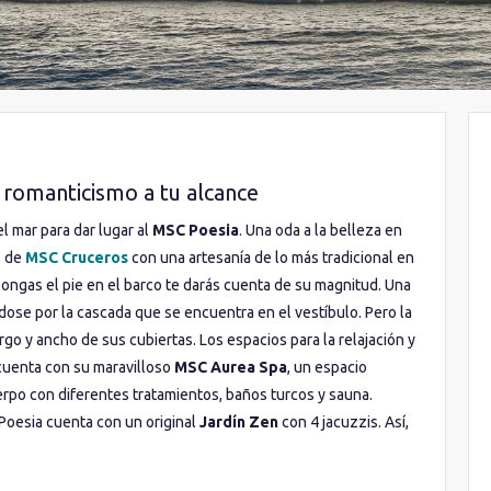
 romanticismo a tu alcance
l mar para dar lugar al
MSC Poesia
. Una oda a la belleza en
s de
MSC Cruceros
con una artesanía de lo más tradicional en
ngas el pie en el barco te darás cuenta de su magnitud. Una
dose por la cascada que se encuentra en el vestíbulo. Pero la
largo y ancho de sus cubiertas. Los espacios para la relajación y
 cuenta con su maravilloso
MSC Aurea Spa
, un espacio
rpo con diferentes tratamientos, baños turcos y sauna.
Poesia cuenta con un original
Jardín Zen
con 4 jacuzzis. Así,