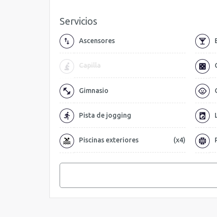
Servicios
Ascensores
Capilla
Gimnasio
Pista de jogging
Piscinas exteriores
(x4)