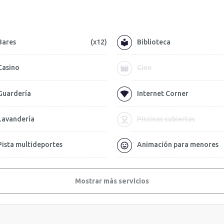
Bares
(x12)
Biblioteca
Casino
Cine
Guardería
Internet Corner
Lavandería
Piscinas cubiertas
Pista multideportes
Animación para menores
Mostrar más servicios