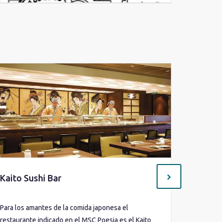
Kaito Sushi Bar
Creperí
Para los amantes de la comida japonesa el
¡Eh, voilá
restaurante indicado en el MSC Poesia es el Kaito
después d