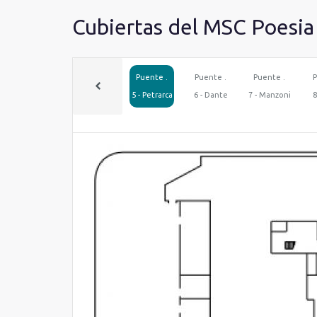
Cubiertas del MSC Poesia
Puente .
Puente .
Puente .
P
5 - Petrarca
6 - Dante
7 - Manzoni
8