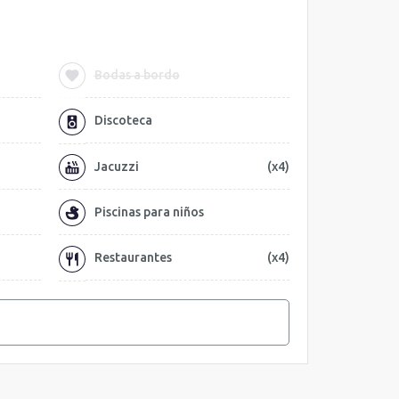
Bodas a bordo
Discoteca
Jacuzzi
(x4)
Piscinas para niños
Restaurantes
(x4)