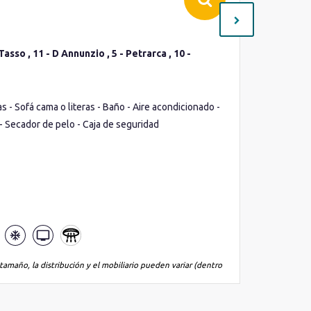
Interio
 Tasso , 11 - D Annunzio , 5 - Petrarca , 10 -
Cubierta(s
Ocupació
Cama de m
- Sofá cama o literas - Baño - Aire acondicionado -
acondicio
 - Secador de pelo - Caja de seguridad
seguridad
Lo que inc
*La imagen es
de la misma 
tamaño, la distribución y el mobiliario pueden variar (dentro