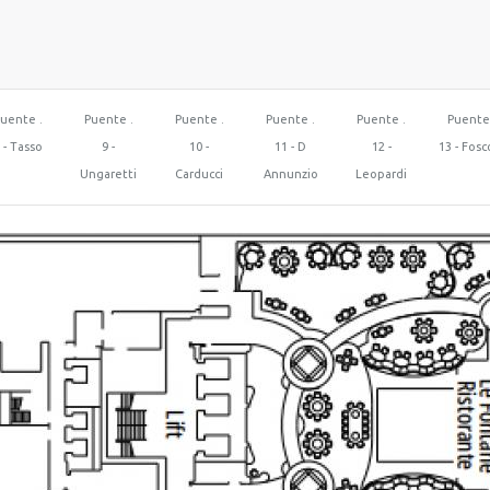
uente .
Puente .
Puente .
Puente .
Puente .
Puente
 - Tasso
9 -
10 -
11 - D
12 -
13 - Fosc
Ungaretti
Carducci
Annunzio
Leopardi