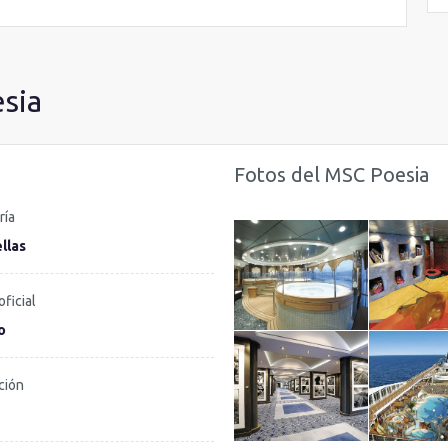
esia
Fotos del MSC Poesia
ría
llas
oficial
o
ción