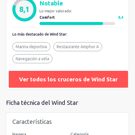
Notable
elegantes propias de los yates de la misma compañía, como el
8,1
Lo mejor valorado:
Wind Spa, la apasionante plataforma de deportes acuáticos, la
Comfort
8,4
zona Lounge, el Casino y la biblioteca. En cubierta la zona de
piscina y jacuzzi al aire libre te permite disfrutar de la brisa
Lo más destacado de Wind Star:
marina, el sol y un relajante baño.
Marina deportiva
Restaurante Amphor A
Navegación a vela
Ver todos los cruceros de Wind Star
Ficha técnica del Wind Star
Características
Naviera
Categoría