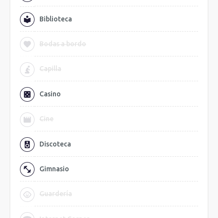
Biblioteca
Bodas a bordo
Capilla
Casino
Cine
Discoteca
Gimnasio
Guardería