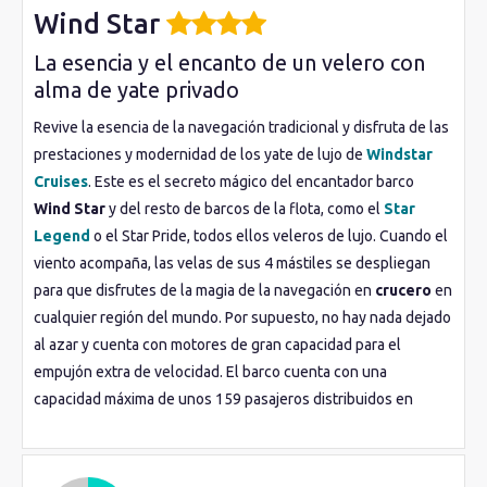
Wind Star
La esencia y el encanto de un velero con
alma de yate privado
Revive la esencia de la navegación tradicional y disfruta de las
prestaciones y modernidad de los yate de lujo de
Windstar
Cruises
. Este es el secreto mágico del encantador barco
Wind Star
y del resto de barcos de la flota, como el
Star
Legend
o el Star Pride, todos ellos veleros de lujo. Cuando el
viento acompaña, las velas de sus 4 mástiles se despliegan
para que disfrutes de la magia de la navegación en
crucero
en
cualquier región del mundo. Por supuesto, no hay nada dejado
al azar y cuenta con motores de gran capacidad para el
empujón extra de velocidad. El barco cuenta con una
capacidad máxima de unos 159 pasajeros distribuidos en
espaciosos
camarotes
, por lo que consigue proporcionar un
ambiente de intimidad y exclusividad única a bordo. En el
interior del barco encuentras
instalaciones
modernas y