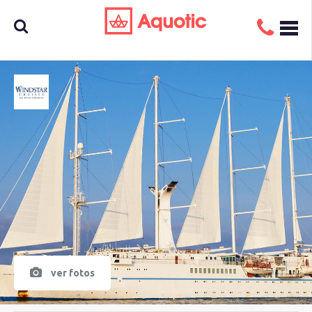
Busca
aquí tu
crucero
ver fotos