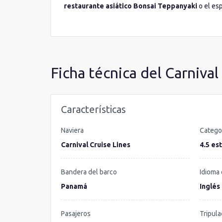
restaurante asiático Bonsai Teppanyaki
o el es
magnífica opción a bordo. En resumen, su enorme v
gastronómicas y sus espacios de entretenimiento di
es el momento de que celebremos su llegada de la
Ficha técnica del Carnival
Características
Naviera
Catego
Carnival Cruise Lines
4.5 est
Bandera del barco
Idioma 
Panamá
Inglés
Pasajeros
Tripula