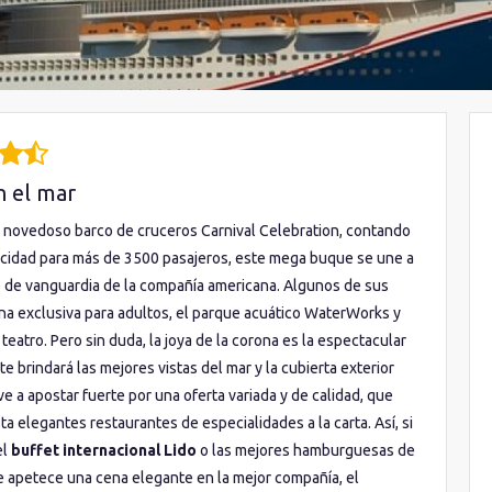
n el mar
l novedoso barco de cruceros Carnival Celebration, contando
acidad para más de 3500 pasajeros, este mega buque se une a
e de vanguardia de la compañía americana. Algunos de sus
ona exclusiva para adultos, el parque acuático WaterWorks y
eatro. Pero sin duda, la joya de la corona es la espectacular
e brindará las mejores vistas del mar y la cubierta exterior
ve a apostar fuerte por una oferta variada y de calidad, que
a elegantes restaurantes de especialidades a la carta. Así, si
el
buffet internacional Lido
o las mejores hamburguesas de
 te apetece una cena elegante en la mejor compañía, el