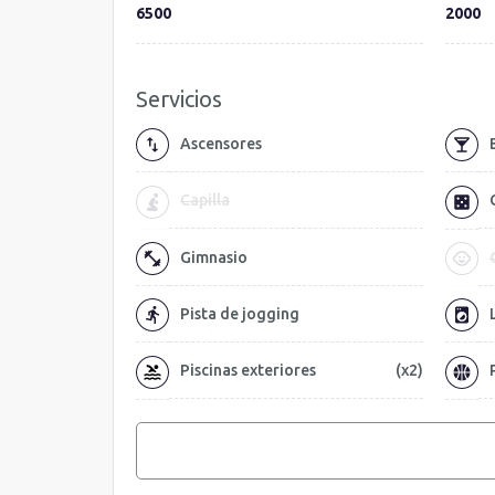
6500
2000
Servicios
Ascensores
Capilla
Gimnasio
Pista de jogging
Piscinas exteriores
(x2)