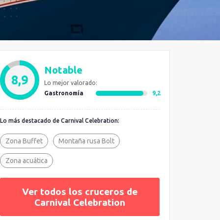
Notable
8,9
Lo mejor valorado:
Gastronomía
9,2
Lo más destacado de Carnival Celebration:
Zona Buffet
Montaña rusa Bolt
Zona acuática
Ver todos los cruceros de
Carnival Celebration