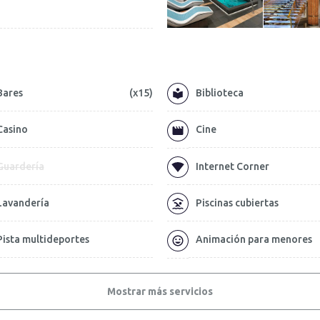
Bares
(x15)
Biblioteca
Casino
Cine
Guardería
Internet Corner
Lavandería
Piscinas cubiertas
Pista multideportes
Animación para menores
Mostrar más servicios