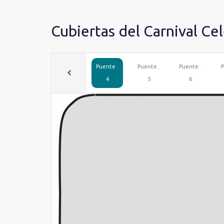
Cubiertas del Carnival Ce
Puente .
Puente .
Puente .
P
4
5
6