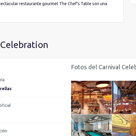
pectacular restaurante gourmet The Chef’s Table son una
ariedad de camarotes, sus inimitables opciones
sponibles configuran el vanguardista Carnival Celebration,
 mejor forma…¡¡embarcando a bordo!!.
 Celebration
Fotos del Carnival Cele
ría
rellas
oficial
ción