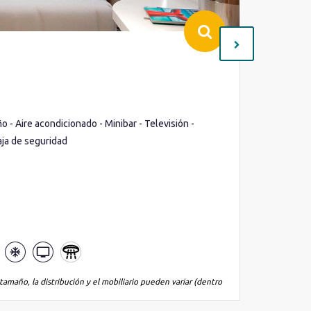
Interio
Cubierta(
Ocupació
o - Aire acondicionado - Minibar - Televisión -
Camas sep
aja de seguridad
Secador d
Lo que inc
tamaño, la distribución y el mobiliario pueden variar (dentro
*La imagen es
de la misma 