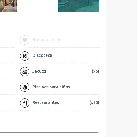
Bodas a bordo
Discoteca
Jacuzzi
(x6)
Piscinas para niños
Restaurantes
(x15)