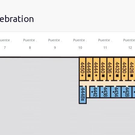
lebration
uente .
Puente .
Puente .
Puente .
Puente .
Puente
7
8
9
10
11
12