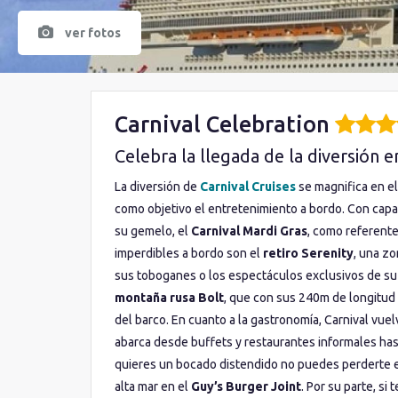
ver fotos
Carnival Celebration
Celebra la llegada de la diversión e
La diversión de
Carnival Cruises
se magnifica en e
como objetivo el entretenimiento a bordo. Con cap
su gemelo, el
Carnival Mardi Gras
, como referent
imperdibles a bordo son el
retiro Serenity
, una z
sus toboganes o los espectáculos exclusivos de su t
montaña rusa Bolt
, que con sus 240m de longitud t
del barco. En cuanto a la gastronomía, Carnival vuel
abarca desde buffets y restaurantes informales hast
quieres un bocado distendido no puedes perderte 
alta mar en el
Guy’s Burger Joint
. Por su parte, si