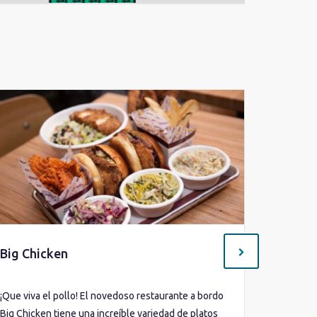
Big Chicken
Buffet 
¡Que viva el pollo! El novedoso restaurante a bordo
Te presen
Big Chicken tiene una increíble variedad de platos
favoritos 