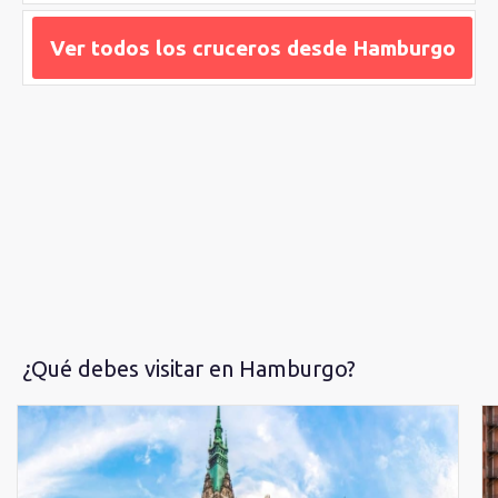
cenizas para recuperarse en el siglo XXI como una potencia
mundial gracias a su
puerto
. La ciudad mantiene con orgullo
Ver todos los cruceros desde Hamburgo
en pie al gran símbolo: el Altes Rathaus, un imponente edificio
azul y blanco situado en la
plaza Rathausmarket
que se
remonta hasta los 112m y que podrás visitar durante tu
escala
de crucero
. Esta obra de arte del siglo XIX vino a sustituir al
Viejo Ayuntamiento que quedó destruido tras el incendio que
lo arrasó en 1842.
¿Qué debes visitar en Hamburgo?