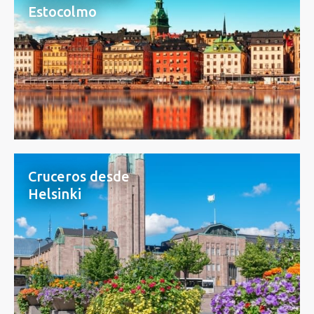
Estocolmo
Cruceros desde
Helsinki