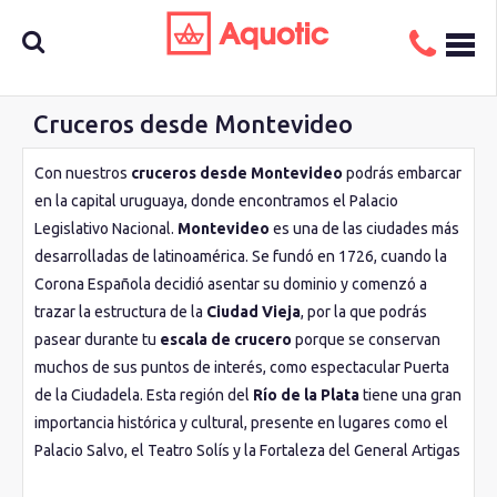
Cruceros desde Montevideo
Busca
Con nuestros
cruceros desde Montevideo
podrás embarcar
en la capital uruguaya, donde encontramos el Palacio
aquí tu
Legislativo Nacional.
Montevideo
es una de las ciudades más
desarrolladas de latinoamérica. Se fundó en 1726, cuando la
Corona Española decidió asentar su dominio y comenzó a
crucero
trazar la estructura de la
Ciudad Vieja
, por la que podrás
pasear durante tu
escala de crucero
porque se conservan
muchos de sus puntos de interés, como espectacular Puerta
de la Ciudadela. Esta región del
Río de la Plata
tiene una gran
importancia histórica y cultural, presente en lugares como el
Palacio Salvo, el Teatro Solís y la Fortaleza del General Artigas
del siglo XVIII. Todas ellas podrás visitarlas durante tu