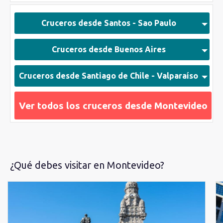
excursion de crucero
. Fruto de un extraordinario pasado
histórico,
Montevideo
combina una perfecta mezcla de
Cruceros desde Santos - Sao Paulo
estilos que van desde la arquitectura colonial y el Art Decó
del siglo XX hasta la vanguardia, presentes en sus más de 60
Cruceros desde Buenos Aires
barrios.
Cruceros desde Santiago de Chile - Valparaíso
Ver todos los cruceros desde Montevideo
¿Qué debes visitar en Montevideo?