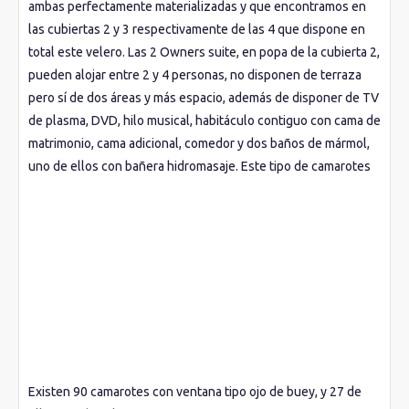
ambas perfectamente materializadas y que encontramos en
las cubiertas 2 y 3 respectivamente de las 4 que dispone en
total este velero. Las 2 Owners suite, en popa de la cubierta 2,
pueden alojar entre 2 y 4 personas, no disponen de terraza
pero sí de dos áreas y más espacio, además de disponer de TV
de plasma, DVD, hilo musical, habitáculo contiguo con cama de
matrimonio, cama adicional, comedor y dos baños de mármol,
uno de ellos con bañera hidromasaje. Este tipo de camarotes
disponen de servicio de mayordomo las 24 horas al día, así
como preferencia a la hora de embarcar y desembarcar. Las 14
Suites Deluxe, todas ellas ubicadas en la cubierta 3, en
centroproa, sí disponen de pequeña terraza privada. Las
cabinas estándares (exteriores e interiores) se encuentran en
las cubiertas 1 y 2 generalmente y disponen de baño de
mármol completo, dos camas individuales convertibles en
matrimonio, amplio armario, TV, DVD, escritorio y recibidor.
Existen 90 camarotes con ventana tipo ojo de buey, y 27 de