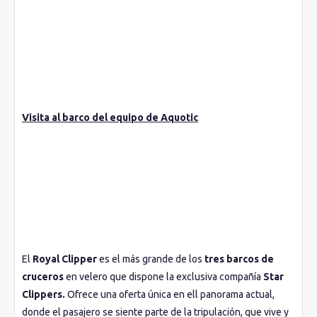
marina propia de cada lugar. Además, dispone de una
excelente plataforma para deportes acuáticos, como el kayak
o el surf. Dispone entre sus cubiertas de tres piscinas
repartidas en diferentes espacios para puedas disfrutar de un
relajante baño al aire libre mientras dejas tu mente en blanco
mirando al horizonte.
Visita al barco del equipo de Aquotic
El
Royal Clipper
es el más grande de los
tres barcos de
cruceros
en velero que dispone la exclusiva compañía
Star
Clippers.
Ofrece una oferta única en ell panorama actual,
donde el pasajero se siente parte de la tripulación, que vive y