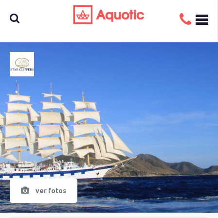
Busca
aquí tu
crucero
ver fotos