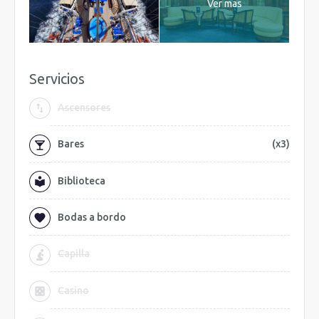
Ver mas
Servicios
Ascensores
Bares
(x3)
Biblioteca
Bodas a bordo
Capilla
Casino