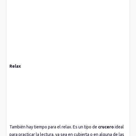
continuamente con la tripulación y esto es lo que hace
especial el hecho de navegar con
Star Clippers
.
Relax
También hay tiempo para el relax. Es un tipo de
crucero
ideal
para practicar la lectura, ya sea en cubierta o en alguna de las