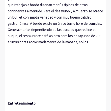
que trabajan a bordo diseñan menús típicos de otros
continentes a menudo. Para el desayuno y almuerzo se ofrece
un buffet con amplia variedad y con muy buena calidad
gastronómica. A bordo existe un único turno libre de comidas.
Generalmente, dependiendo de las escalas que realice el
buque, el restaurante está abierto para los desayunos de 7:30
a 10:00 horas aproximadamente de la mañana, en los
almuerzos de 12:00 a 14:00 horas y en las cenas de 19:30 a 22
horas. El pasajero puede sentarse libremente en cualquier
mesa. Siempre existe un servicio de “snacks” a media tarde
(generalmente sirven merienda a las 17:00 horas) en el
refrescante Tropical Bar, con agradable música de fondo del
pianista de a bordo.
Entretenimiento