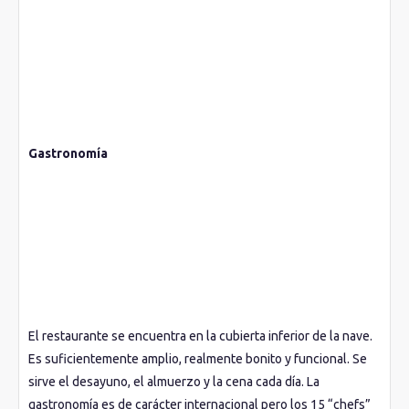
por encima de cualquier ornamentación, es un auténtico
buque de vela, un barco muy marinero.
Gastronomía
El restaurante se encuentra en la cubierta inferior de la nave.
Es suficientemente amplio, realmente bonito y funcional. Se
sirve el desayuno, el almuerzo y la cena cada día. La
gastronomía es de carácter internacional pero los 15 “chefs”