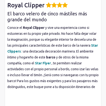
Royal Clipper
El barco velero de cinco mástiles más
grande del mundo
Conoce el
Royal Clipper
y vive una experiencia como si
estuvieras en tu propio yate privado. No hace falta dejar volar
la imaginación, porque su elegante interior te desvela una de
las principales características de este barco de la naviera
Star
Clippers
: una destacada decoración marinera. El ambiente
íntimo y hogareño de este
barco
y de otros de la misma
compañía, como el
Star Flyer
, te permiten realizar
actividades con el propio personal a bordo, como izar las velas
o incluso llevar el timón. ¡Será como si navegaras con tu propio
barco! Para los gustos más exigentes y para los pasajeros más
distinguidos, este buque pone a tu disposición itinerarios de
cruceros
que muestran algo diferente. Te da la oportunidad
de atracar en calas o incluso de permanecer en alta mar para
realizar actividades acuáticas y sentirse en armonía con la vida