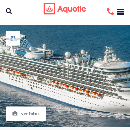
Busca
aquí tu
crucero
ver fotos