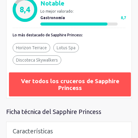
Notable
de animación
. En la actualidad se han modernizado sus salas
8,4
Lo mejor valorado:
y desde las 9:00h hasta las 22:00h tendrán tiempo para
Gastronomía
8,7
compartir videojuegos, ver películas, jugar al futbolín,
aprender juegos de mesa o cantar en el karaoke. Tanto este
Lo más destacado de Sapphire Princess:
barco como su otra joya, el
Diamond Princess
, ofrecen
variadas
instalaciones
para la diversión de los huéspedes y
Horizon Terrace
Lotus Spa
elegantes
camarotes
perfectamente equipados, que ofrecen
el mñaximo confort a cada huésped.
Discoteca Skywalkers
Ver todos los cruceros de Sapphire
Princess
Ficha técnica del Sapphire Princess
Características