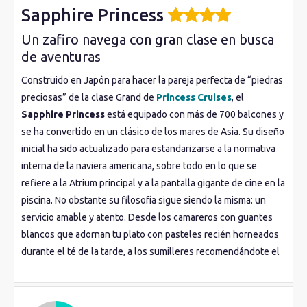
Sapphire Princess
Un zafiro navega con gran clase en busca
de aventuras
Construido en Japón para hacer la pareja perfecta de “piedras
preciosas” de la clase Grand de
Princess Cruises
, el
Sapphire Princess
está equipado con más de 700 balcones y
se ha convertido en un clásico de los mares de Asia. Su diseño
inicial ha sido actualizado para estandarizarse a la normativa
interna de la naviera americana, sobre todo en lo que se
refiere a la Atrium principal y a la pantalla gigante de cine en la
piscina. No obstante su filosofía sigue siendo la misma: un
servicio amable y atento. Desde los camareros con guantes
blancos que adornan tu plato con pasteles recién horneados
durante el té de la tarde, a los sumilleres recomendándote el
vino perfecto para acompañar tu plato. En el Sapphire Cruises
los menores de 3 a 17 años tienen garantizada la diversión
porque disponen de su propio espacio y un variado
programa