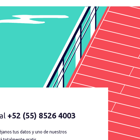
al
+52 (55) 8526 4003
déjanos tus datos y uno de nuestros
á totalmente gratis.