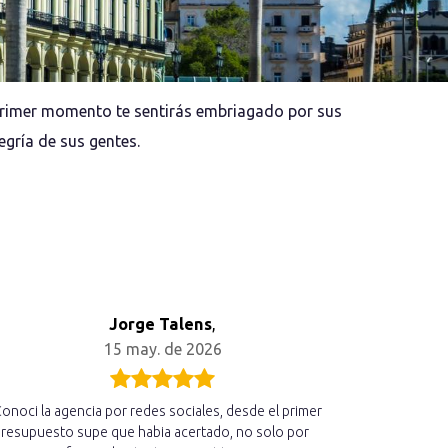
 primer momento te sentirás embriagado por sus
egría de sus gentes.
Jorge Talens
,
15 may. de 2026
onoci la agencia por redes sociales, desde el primer
Acabo de r
resupuesto supe que habia acertado, no solo por
hemos disfr