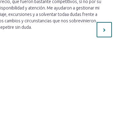
recio, que fueron bastante competitivos, si no por su
cercano qu
isponibilidad y atención. Me ayudaron a gestionar mi
estado ate
iaje, excursiones y a solventar todaa dudas frente a
informado 
os cambios y circunstancias que nos sobrevinieron.
mucho cari
epetire sin duda.
preguntas 
necesaria 
estoy muy c
mejor!