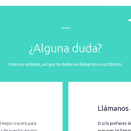
¿Alguna duda?
Para eso estamos, así que no dudes en llamarnos o escribirnos.
Llámanos 
l mejor crucero para
O si lo prefieres 
cia de nuestro equipo
asesores te llamar