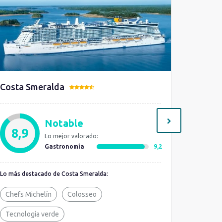
Costa Smeralda
MSC Wo
Notable
8,9
8,9
Lo mejor valorado:
Gastronomía
9,2
Lo más destacado de Costa Smeralda:
Lo más de
Chefs Michelín
Colosseo
Balcone
Tecnología verde
MSC Yac