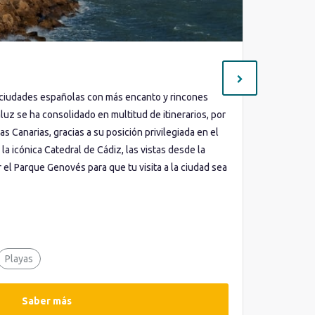
Livorno
as ciudades españolas con más encanto y rincones
Visita la 
aluz se ha consolidado en multitud de itinerarios, por
Catedral d
as Canarias, gracias a su posición privilegiada en el
gótico y s
 la icónica Catedral de Cádiz, las vistas desde la
galerías U
r el Parque Genovés para que tu visita a la ciudad sea
Lo más des
Gastron
Playas
Saber más