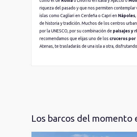
como el de
Roma
o Livorno en Italia y Ajaccio o
Món
key
key
riqueza del pasado y que nos permiten contemplar 
to
to
get
get
islas como Cagliari en Cerdeña o Capri en
Nápoles
,
the
the
de historia y tradición. Muchos de los centros urb
keyboard
keyboard
por la UNESCO, por su combinación de
paisajes y r
shortcuts
shortcuts
recomendamos que elijas uno de los
cruceros por 
for
for
changing
changing
Atenas, te trasladarás de una isla a otra, disfrutand
dates.
dates.
Los barcos del momento 