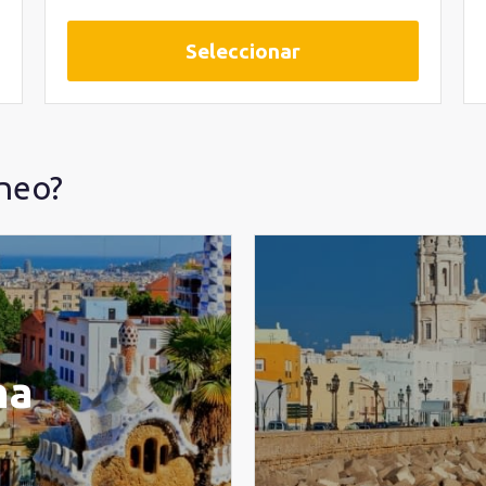
Seleccionar
áneo?
na