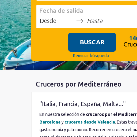
Fecha de salida
Press
Press
the
the
14
BUSCAR
down
down
Cruc
arrow
arrow
key
key
Reiniciar búsqueda
to
to
interact
interact
with
with
the
the
Cruceros por Mediterráneo
calendar
calendar
and
and
select
select
a
"Italia, Francia, España, Malta..."
a
date.
date.
En nuestra selección de
cruceros por el Mediter
Press
Press
the
the
Barcelona
y
cruceros desde Valencia
. Estas tra
question
question
gastronomía y patrimonio. Recorrer en crucero el
m
mark
mark