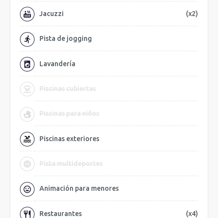
Jacuzzi
(x2)
Pista de jogging
Lavandería
Piscinas cubiertas
Piscinas para niños
Piscinas exteriores
Pista multideportes
Animación para menores
Restaurantes
(x4)