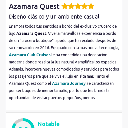
Azamara Quest
Diseño clásico y un ambiente casual
Enamora todos tus sentidos a bordo del exclusivo crucero de
lujo
Azamara Quest
. Vive la maravillosa experiencia a bordo
de un “crucero boutique”, apodo que ha recibido después de
su renovación en 2016. Equipado con la más nueva tecnología,
Azamara Club Cruises
le ha concedido una decoración
moderna donde resalta la luz natural y amplifica los espacios.
Además, incorpora nuevas comodidades y servicios para todos
los pasajeros para que se viva el lujo en alta mar. Tanto el
Azamara Quest como el
Azamara Journey
se caracterizan
por ser buques de menor tamaño, por lo que les brinda la
oportunidad de visitar puertos pequeños, menos
frecuentados y con un encanto verdaderamente atractivo a
los cuáles los barcos grandes no pueden acceder. Tener tan
sólo 800 pasajeros permite ofrecer un trato personal y
Notable
distinguido, con
instalaciones
más íntimas donde siempre hay