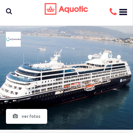
Busca
aquí tu
crucero
ver fotos