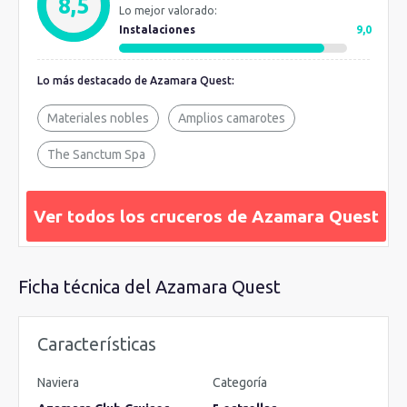
8,5
Lo mejor valorado:
un sitio tranquilo para tomarse una buena copa y charlar. Lleva
Instalaciones
9,0
tu experiencia más allá gracias a sus
exclusivas excursiones
.
Es el momento y el lugar perfecto para hacer sus sueños
Lo más destacado de Azamara Quest:
realidad. Buscando la máxima comodidad, se han introducido
instalaciones frescas y un ambiente más contemporáneo y
Materiales nobles
Amplios camarotes
más brillante en cada uno de los camarotes de Azamara
Quest, al igual que en su gemelo Azamara Journey.
The Sanctum Spa
Ver todos los cruceros de Azamara Quest
Ficha técnica del Azamara Quest
Características
Naviera
Categoría