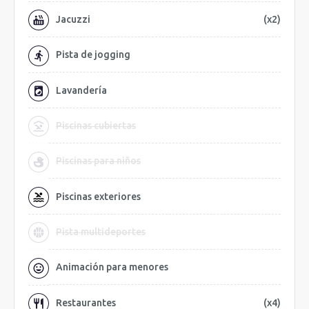
Jacuzzi
(x2)
Pista de jogging
Lavandería
Piscinas cubiertas
Piscinas para niños
Piscinas exteriores
Pista multideportes
Animación para menores
Restaurantes
(x4)