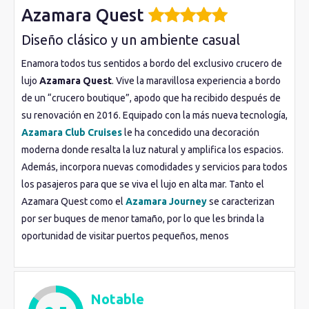
Azamara Quest
Diseño clásico y un ambiente casual
Enamora todos tus sentidos a bordo del exclusivo crucero de
lujo
Azamara Quest
. Vive la maravillosa experiencia a bordo
de un “crucero boutique”, apodo que ha recibido después de
su renovación en 2016. Equipado con la más nueva tecnología,
Azamara Club Cruises
le ha concedido una decoración
moderna donde resalta la luz natural y amplifica los espacios.
Además, incorpora nuevas comodidades y servicios para todos
los pasajeros para que se viva el lujo en alta mar. Tanto el
Azamara Quest como el
Azamara Journey
se caracterizan
por ser buques de menor tamaño, por lo que les brinda la
oportunidad de visitar puertos pequeños, menos
frecuentados y con un encanto verdaderamente atractivo a
los cuáles los barcos grandes no pueden acceder. Tener tan
sólo 800 pasajeros permite ofrecer un trato personal y
Notable
distinguido, con
instalaciones
más íntimas donde siempre hay