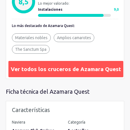
8,5
Lo mejor valorado:
un sitio tranquilo para tomarse una buena copa y charlar. Lleva
Instalaciones
9,0
tu experiencia más allá gracias a sus
exclusivas excursiones
.
Es el momento y el lugar perfecto para hacer sus sueños
Lo más destacado de Azamara Quest:
realidad. Buscando la máxima comodidad, se han introducido
instalaciones frescas y un ambiente más contemporáneo y
Materiales nobles
Amplios camarotes
más brillante en cada uno de los camarotes de Azamara
Quest, al igual que en su gemelo Azamara Journey.
The Sanctum Spa
Ver todos los cruceros de Azamara Quest
Ficha técnica del Azamara Quest
Características
Naviera
Categoría