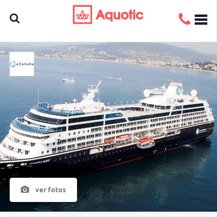
Busca
aquí tu
crucero
ver fotos