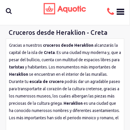
Cruceros desde Heraklion - Creta
Busca
Gracias a nuestros
cruceros desde Heraklion
alcanzarás la
capital de la isla de
Creta
. Es una ciudad muy moderna y, que a
aquí tu
pesar del bullicio, cuenta con multitud de espacios libres para
turistas
y habitantes. Los monumentos más importantes de
Heraklion
se encuentran en el interior de las murallas.
crucero
Durante tu
escala de crucero
podrás dar un agradable paseo
para transportarte al corazón de la cultura cretense, gracias a
los numerosos museos, los cuales albergan las piezas más
preciosas de la cultura griega.
Heraklion
es una ciudad que
ha conocido numerosos nombres y diferentes asentamientos.
Los más importantes han sido el periodo minoico y romano, el
imperio bizantino y la época veneciana, en la que se construyó