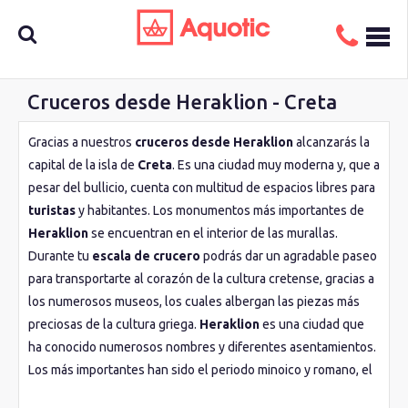
Cruceros desde Heraklion - Creta
Busca
Gracias a nuestros
cruceros desde Heraklion
alcanzarás la
capital de la isla de
Creta
. Es una ciudad muy moderna y, que a
aquí tu
pesar del bullicio, cuenta con multitud de espacios libres para
turistas
y habitantes. Los monumentos más importantes de
Heraklion
se encuentran en el interior de las murallas.
crucero
Durante tu
escala de crucero
podrás dar un agradable paseo
para transportarte al corazón de la cultura cretense, gracias a
los numerosos museos, los cuales albergan las piezas más
preciosas de la cultura griega.
Heraklion
es una ciudad que
ha conocido numerosos nombres y diferentes asentamientos.
Los más importantes han sido el periodo minoico y romano, el
imperio bizantino y la época veneciana, en la que se construyó