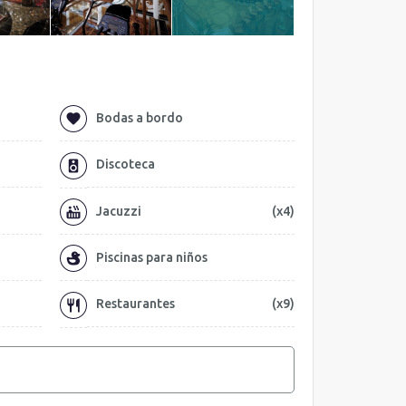
Bodas a bordo
Discoteca
Jacuzzi
(x4)
Piscinas para niños
Restaurantes
(x9)