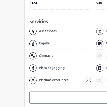
2124
930
Servicios
Ascensores
Capilla
Gimnasio
Pista de jogging
Piscinas exteriores
(x2)