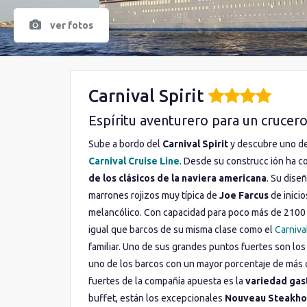
ver fotos
Carnival Spirit
Espíritu aventurero para un crucer
Sube a bordo del
Carnival Spirit
y descubre uno de
Carnival Cruise Line
. Desde su construcc ión ha c
de los clásicos de la naviera americana
. Su dise
marrones rojizos muy típica de
Joe Farcus
de inici
melancólico. Con capacidad para poco más de 2100 p
igual que barcos de su misma clase como el
Carniva
familiar. Uno de sus grandes puntos fuertes son lo
uno de los barcos con un mayor porcentaje de más 
fuertes de la compañía apuesta es la
variedad gas
buffet, están los excepcionales
Nouveau Steakh