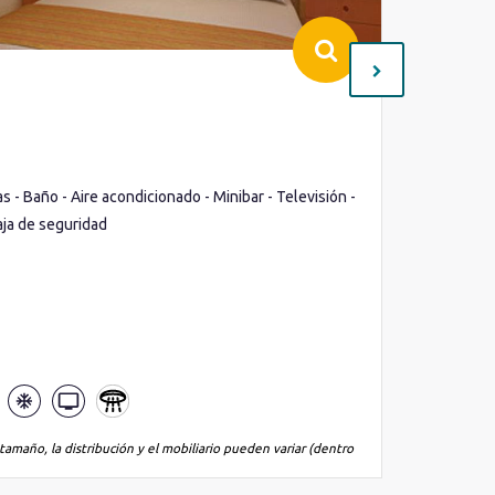
Interio
Cubierta(
Ocupació
- Baño - Aire acondicionado - Minibar - Televisión -
Cama de m
aja de seguridad
Teléfono 
Lo que inc
tamaño, la distribución y el mobiliario pueden variar (dentro
*La imagen es
de la misma 