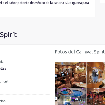
shi o el sabor potente de México de la cantina Blue Iguana para
 aburrimiento a bordo, la oferta de entretenimiento del
 Los menores cuentan con los inigualables clubes infantiles del
nternacionales, sino que se lo pasan en grande con todo tipo
El
Teatro Pharaons
es el epicentro de la diversión para toda
 Pero una de las zonas con mayor atractivo es la divertida
zona
Spirit
es acuáticos más locos y divertidos de alta mar.Los adultos
y
, un oasis de paz lleno de cómodas sofás y tumbonas donde
pio bar privado con los mejores cocktails internacionales.
Fotos del Carnival Spirit
 de Carnival Cruise Line. El Carnival Spirit te espera con un
ría
llas
oficial
ción