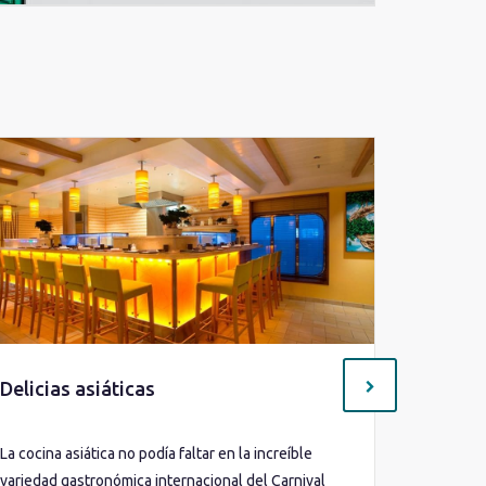
Delicias asiáticas
The Che
La cocina asiática no podía faltar en la increíble
Vive una 
variedad gastronómica internacional del Carnival
increíble