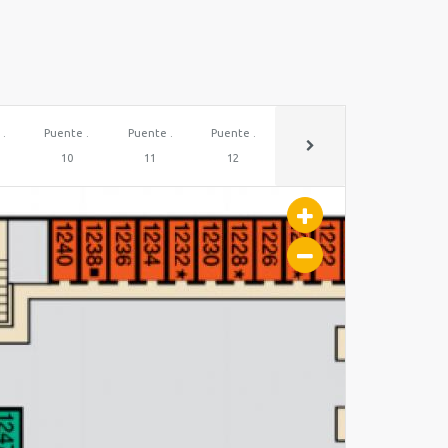
 .
Puente .
Puente .
Puente .
10
11
12