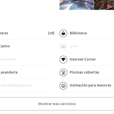
Bares
(x9)
Biblioteca
Casino
Cine
Guardería
Internet Corner
Lavandería
Piscinas cubiertas
Pista multideportes
Animación para menores
Mostrar más servicios