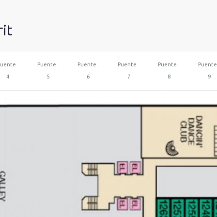
rit
uente .
Puente .
Puente .
Puente .
Puente .
Puente
4
5
6
7
8
9