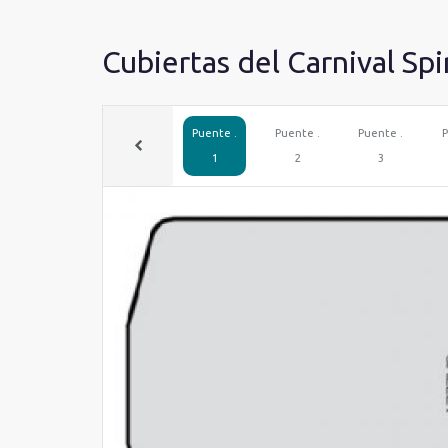
Cubiertas del Carnival Spi
Puente .
Puente .
Puente .
P
1
2
3