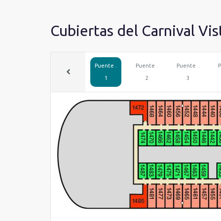
Cubiertas del Carnival Vis
Puente .
Puente .
Puente .
P
1
2
3