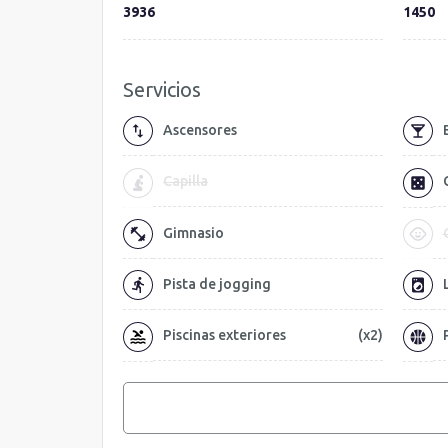
3936
1450
Servicios
Ascensores
Capilla
Gimnasio
Pista de jogging
Piscinas exteriores
(x2)