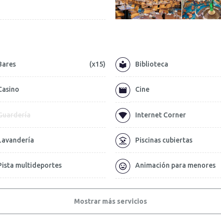
Bares
(x15)
Biblioteca
Casino
Cine
Guardería
Internet Corner
Lavandería
Piscinas cubiertas
Pista multideportes
Animación para menores
Mostrar más servicios