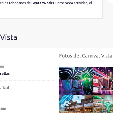
bar los toboganes del
WaterWorks
. Entre tanta actividad, el
adultos, la
zona Serenity
. Aunque es un barco muy especial,
 su gemelo el
Carnival Horizon
, con distintos itinerarios.
 Vista
Fotos del Carnival Vista
ría
rellas
oficial
ción