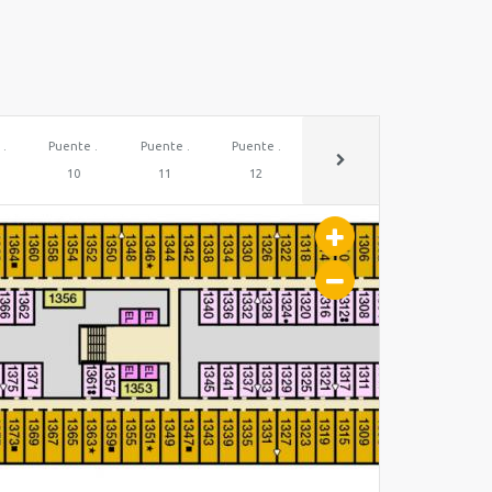
 .
Puente .
Puente .
Puente .
Puente .
Puente .
10
11
12
14
15