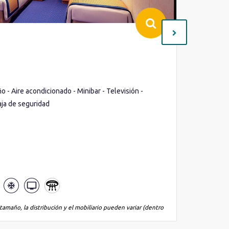
Interio
Cubierta(
Ocupació
o - Aire acondicionado - Minibar - Televisión -
Ojo de bu
aja de seguridad
Minibar -
Lo que inc
tamaño, la distribución y el mobiliario pueden variar (dentro
*La imagen es
de la misma 