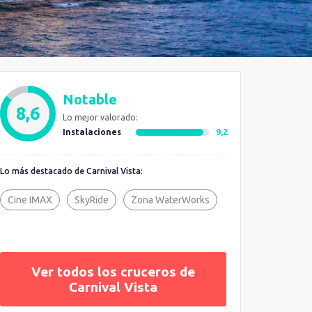
Notable
8,6
Lo mejor valorado:
Instalaciones
9,2
Lo más destacado de Carnival Vista:
Cine IMAX
SkyRide
Zona WaterWorks
Ver todos los cruceros de
Carnival Vista