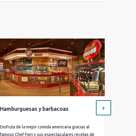
Hamburguesas y barbacoas
Gastro
Disfruta de la mejor comida americana gracias al
A bordo d
famoso Chef Fieri y sus espectaculares recetas de
tipos de 