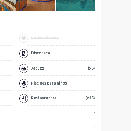
Bodas a bordo
Discoteca
Jacuzzi
(x6)
Piscinas para niños
Restaurantes
(x15)