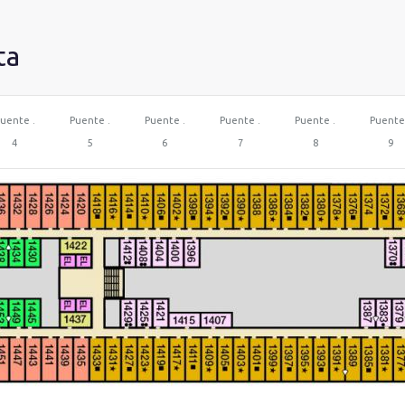
ta
uente .
Puente .
Puente .
Puente .
Puente .
Puente
4
5
6
7
8
9