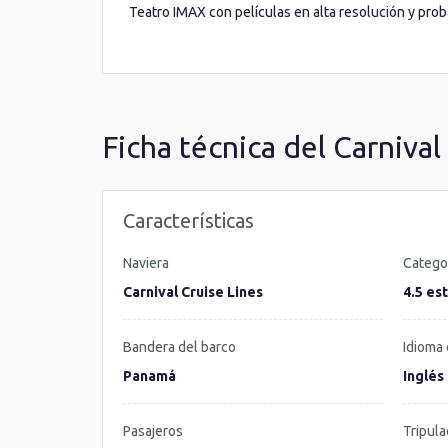
Teatro IMAX con películas en alta resolución y pro
descanso lo encontrarás en el retiro exclusivo para 
dentro de esta naviera puedes encontrar también a
Ficha técnica del Carnival
Características
Naviera
Catego
Carnival Cruise Lines
4.5 est
Bandera del barco
Idioma 
Panamá
Inglés
Pasajeros
Tripula