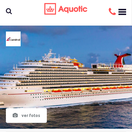
Busca
aquí tu
crucero
ver fotos