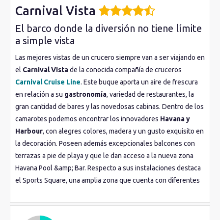
Carnival Vista
El barco donde la diversión no tiene límite
a simple vista
Las mejores vistas de un crucero siempre van a ser viajando en
el
Carnival Vista
de la conocida compañía de cruceros
Carnival Cruise Line
. Este buque aporta un aire de frescura
en relación a su
gastronomía
, variedad de restaurantes, la
gran cantidad de bares y las novedosas cabinas. Dentro de los
camarotes podemos encontrar los innovadores
Havana y
Harbour
, con alegres colores, madera y un gusto exquisito en
la decoración. Poseen además excepcionales balcones con
terrazas a pie de playa y que le dan acceso a la nueva zona
Havana Pool &amp; Bar. Respecto a sus instalaciones destaca
el Sports Square, una amplia zona que cuenta con diferentes
deportes y actividades como el minigolf o el billar, para retar a
los amigos. También incluye el nuevo
SkyRide
, una cabina a
pedales suspendida en el aire que te permitirá rodear el barco