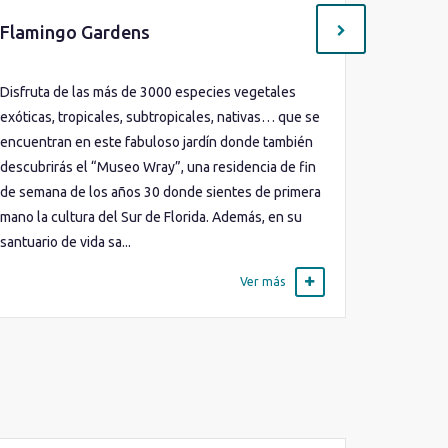
Flamingo Gardens
Reserv
Disfruta de las más de 3000 especies vegetales
Aprovecha
exóticas, tropicales, subtropicales, nativas… que se
aventurar
encuentran en este fabuloso jardín donde también
mariposas
descubrirás el “Museo Wray”, una residencia de fin
revolotea
de semana de los años 30 donde sientes de primera
Abierto a
mano la cultura del Sur de Florida. Además, en su
uno de lo
santuario de vida sa...
Una visita
Ver más