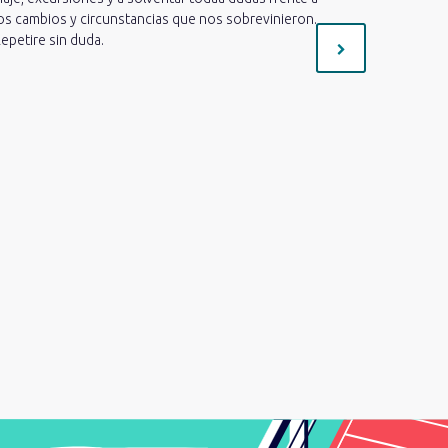
os cambios y circunstancias que nos sobrevinieron.
mucho cari
epetire sin duda.
preguntas 
necesaria 
estoy muy c
mejor!