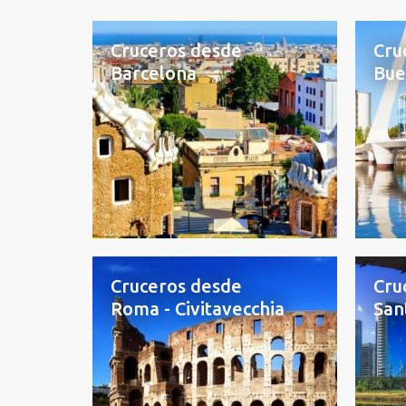
Cruceros desde
Cru
Barcelona
Bue
Cruceros desde
Cru
Roma - Civitavecchia
San