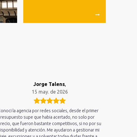
Jorge Talens
,
15 may. de 2026
onoci la agencia por redes sociales, desde el primer
Acabo de r
resupuesto supe que habia acertado, no solo por
hemos disfr
recio, que fueron bastante competitivos, si no por su
cercano qu
isponibilidad y atención. Me ayudaron a gestionar mi
estado ate
iaje, excursiones y a solventar todaa dudas frente a
informado 