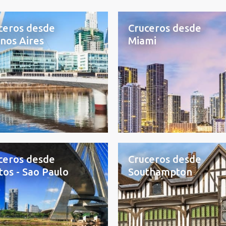
ceros desde
Cruceros desde
nos Aires
Miami
ceros desde
Cruceros desde
tos - Sao Paulo
Southampton