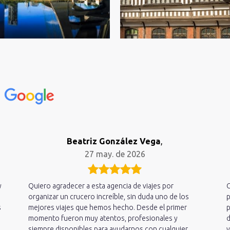
n
Beatriz González Vega
,
27 may. de 2026
y
Quiero agradecer a esta agencia de viajes por
C
organizar un crucero increíble, sin duda uno de los
p
s
mejores viajes que hemos hecho. Desde el primer
p
momento fueron muy atentos, profesionales y
d
siempre disponibles para ayudarnos con cualquier
v