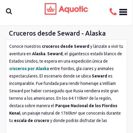
Cruceros desde Seward - Alaska
Busca
Conoce nuestros
cruceros desde Seward
y lánzate a vivir tu
aventura en
Alaska
.
Seward
, el gigantesco estado blanco de
aquí tu
Estados Unidos, te espera en una expedición única de
cruceros por Alaska
entre fiordos, gla ciares y animales
espectaculares. El escenario donde se ubica
Seward
es
crucero
incomparable. Fue fundada para rendir homenaje a William
Seward por haber conseguido que Rusia vendiera este gran
terreno a los americanos. En los 64.110km² de la región,
destaca sobre manera el
Parque Nacional de los Fiordos
Kenai
, un paisaje natural de 1760km² que conocerás durante
tu
escala de crucero
y donde podrás disfrutar de las
espectaculares orcas, ballenas jorobadas y los
40