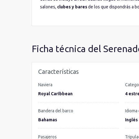
salones,
clubes y bares
de los que dispondrás a b
carácter marinero, el Vintages para tomarse una copi
En la
gastronomía
todo es mágico. Extiende su mis
Grille de carne premium, el Izumi con especialidade
Ficha técnica del Serenad
Características
Naviera
Catego
Royal Caribbean
4 estre
Bandera del barco
Idioma 
Bahamas
Inglés
Pasajeros
Tripula