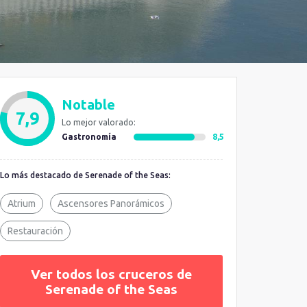
Notable
7,9
Lo mejor valorado:
Gastronomía
8,5
Lo más destacado de Serenade of the Seas:
Atrium
Ascensores Panorámicos
Restauración
Ver todos los cruceros de
Serenade of the Seas