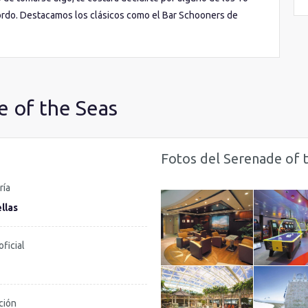
ordo. Destacamos los clásicos como el Bar Schooners de
ta de vino, o el Crown and Castle al más puro estilo inglés.
ma carta de otros barcos con alternativas como el Chops
s japonesas, o el Giovannis Table con un toque italiano.
e of the Seas
Fotos del Serenade of 
ría
llas
oficial
ción