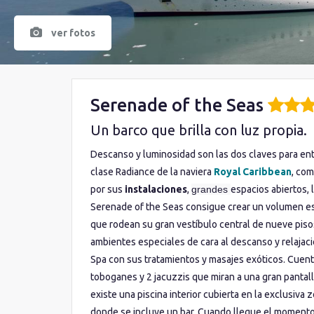
ver fotos
Serenade of the Seas
Un barco que brilla con luz propia.
Descanso y luminosidad son las dos claves para en
clase Radiance de la naviera
Royal Caribbean
, co
por sus
instalaciones
,
grandes
espacios abiertos, l
Serenade of the Seas consigue crear un volumen e
que rodean su gran vestíbulo central de nueve piso
ambientes especiales de cara al descanso y relajación
Spa con sus tratamientos y masajes exóticos. Cuenta e
toboganes y 2 jacuzzis que miran a una gran pantalla
existe una piscina interior cubierta en la exclusiv
donde se incluye un bar. Cuando llegue el momento 