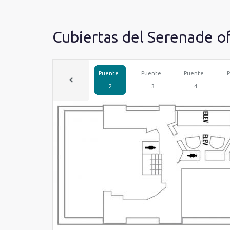
Cubiertas del Serenade o
Puente .
Puente .
Puente .
P
2
3
4