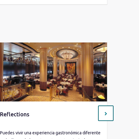
Reflections
Park C
Puedes vivir una experiencia gastronómica diferente
El restau