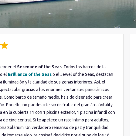
tender el
Serenade of the Seas
. Todos los barcos de la
mo el
Brilliance of the Seas
o el Jewel of the Seas, destacan
a iluminación y la claridad de sus zonas interiores. Así, el
spectacular gracias a los enormes ventanales panorámicos
s. Como barco de tamaño medio, ha sido diseñado para crear
. Por ello, no puedes irte sin disfrutar del gran área Vitality
n la cubierta 11 con 1 piscina exterior, 1 piscina infantil con
 de cine central. Si te apetece un rato íntimo para adultos,
a zona Solárium. Un verdadero remanso de paz y tranquilidad
de tomarse algo, te costará decidirte por alguno de los 16