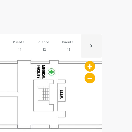
 .
Puente .
Puente .
Puente .
11
12
13