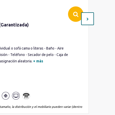
(Garantizada)
Interio
Cubierta(
Ocupació
idual o sofá cama o literas - Baño - Aire
Cama de m
isión - Teléfono - Secador de pelo - Caja de
Secador d
asignación aleatoria.
+ más
Lo que inc
tamaño, la distribución y el mobiliario pueden variar (dentro
*La imagen es
de la misma 