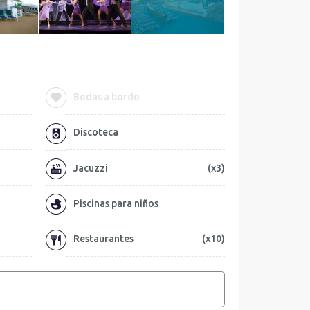
Bodas a bordo
Discoteca
Jacuzzi
(x3)
Piscinas para niños
Restaurantes
(x10)