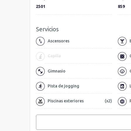
2501
859
Servicios
Ascensores
Capilla
Gimnasio
Pista de jogging
Piscinas exteriores
(x2)