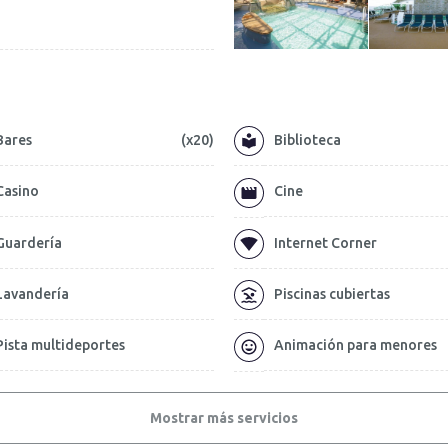
Bares
(x20)
Biblioteca
Casino
Cine
Guardería
Internet Corner
Lavandería
Piscinas cubiertas
Pista multideportes
Animación para menores
Mostrar más servicios