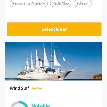
Restaurante AmphorA
Yacht Club
Solárium
Seleccionar
Wind Surf
Notable