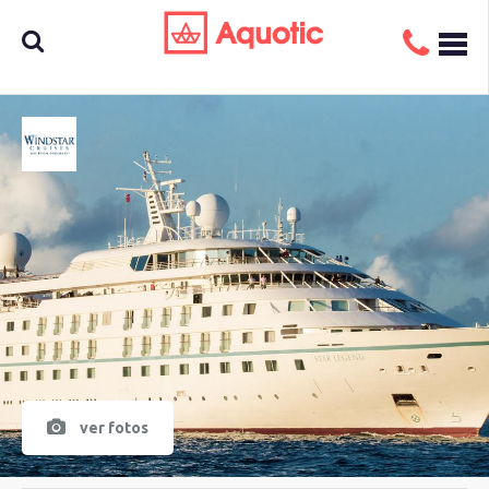
Busca
aquí tu
crucero
ver fotos