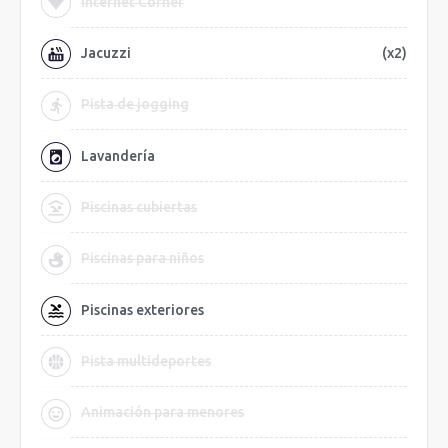
Internet Corner
Jacuzzi
(x2)
Pista de jogging
Lavandería
Piscinas cubiertas
Piscinas para niños
Piscinas exteriores
Pista multideportes
Animación para menores