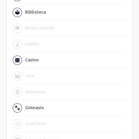
Biblioteca
Bodas a bordo
Capilla
Casino
Cine
Discoteca
Gimnasio
Guardería