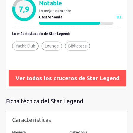
Notable
bordo. Huyen de las grandes producciones y buscan un
7,9
Lo mejor valorado:
espacio de cercanía entre pasajeros. Si hay un día de
Gastronomía
8,2
navegación, la naviera suele ofrecer la posibilidad de visitar el
puente de mando y ver las cartas de navegación.
Lo más destacado de Star Legend:
Yacht Club
Lounge
Biblioteca
Ver todos los cruceros de Star Legend
Ficha técnica del Star Legend
Características
Naviera
Categoría