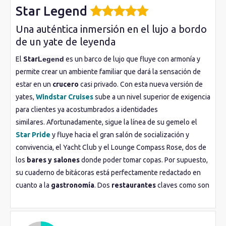
Star Legend
Una auténtica inmersión en el lujo a bordo
de un yate de leyenda
El
Star
Legend
es un barco de lujo que fluye con armonía y
permite crear un ambiente familiar que dará la sensación de
estar en un
crucero
casi privado. Con esta nueva versión de
yates,
Windstar Cruises
sube a un nivel superior de exigencia
para clientes ya acostumbrados a identidades
similares. Afortunadamente, sigue la línea de su gemelo el
Star Pride
y fluye hacia el gran salón de socialización y
convivencia, el Yacht Club y el Lounge Compass Rose, dos de
los
bares y salones
donde poder tomar copas. Por supuesto,
su cuaderno de bitácoras está perfectamente redactado en
cuanto a la
gastronomía
. Dos
restaurantes
claves como son
el Amphora y el Veranda se mantienen vivos, al igual que el
Candles para veladas nocturnas al aire libre. Para el
entretenimiento
un poco de piano es lo que es ofrece a