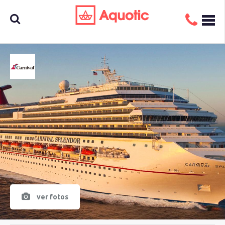
Busca
aquí tu
crucero
ver fotos