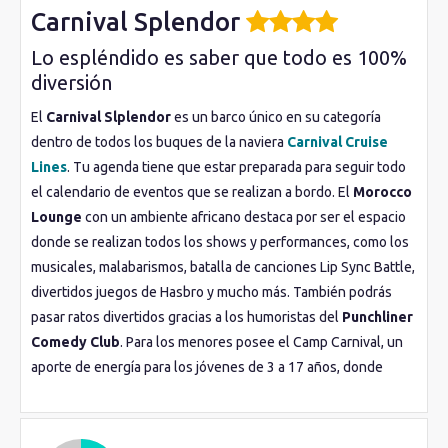
Carnival Splendor
Lo espléndido es saber que todo es 100%
diversión
El
Carnival Slplendor
es un barco único en su categoría
dentro de todos los buques de la naviera
Carnival Cruise
Lines
. Tu agenda tiene que estar preparada para seguir todo
el calendario de eventos que se realizan a bordo. El
Morocco
Lounge
con un ambiente africano destaca por ser el espacio
donde se realizan todos los shows y performances, como los
musicales, malabarismos, batalla de canciones Lip Sync Battle,
divertidos juegos de Hasbro y mucho más. También podrás
pasar ratos divertidos gracias a los humoristas del
Punchliner
Comedy Club
. Para los menores posee el Camp Carnival, un
aporte de energía para los jóvenes de 3 a 17 años, donde
podrán crear historias, disfrazarse, jugar y hasta comer juntos.
En las cubiertas superiores se encuentran las fantásticas
piscinas. los toboganes
Twister Waterslide
, jacuzzis, la