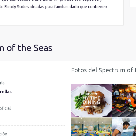
ate Family Suites ideadas para familias dado que contienen
a la elegancia y prestaciones propias de una Suite de lujo.
oderno del mundo!
m of the Seas
Fotos del Spectrum of 
ría
rellas
oficial
ción