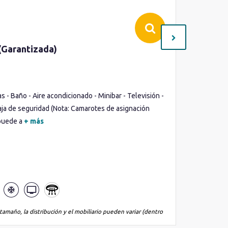
(Garantizada)
Studio 
Cubierta(
Ocupació
- Baño - Aire acondicionado - Minibar - Televisión -
Balcón vi
aja de seguridad (Nota: Camarotes de asignación
Minibar -
 puede a
+ más
Lo que inc
tamaño, la distribución y el mobiliario pueden variar (dentro
*La imagen es
de la misma 