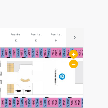
 .
Puente .
Puente .
Puente .
Puente .
Puente .
12
13
14
15
16