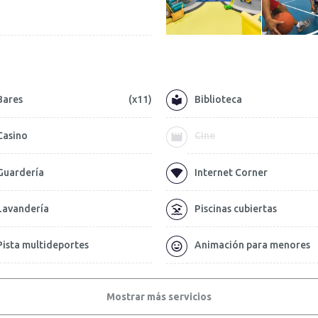
Bares
(x11)
Biblioteca
Casino
Cine
Guardería
Internet Corner
Lavandería
Piscinas cubiertas
Pista multideportes
Animación para menores
Mostrar más servicios