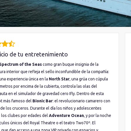
icio de tu entretenimiento
Spectrum of the Seas
como gran buque insignia de la
ura interior que refleja el sello inconfundible de la compañía:
una experiencia única en la
North Star
, una grúa con cúpula
etros por encima de la cubierta, controla las olas del
auta en el simulador de gravedad cero Ifly. Dentro de esta
ot más famoso del
Bionic Bar
: el revolucionario camarero con
e los cruceros. Durante el día los niños y adolescentes
e los clubes por edades del
Adventure Ocean
, y por la noche
áculos únicos del Royal Theatre o el teatro Two70º. El
 que dan acceso a una zona VIP privada con espacios y