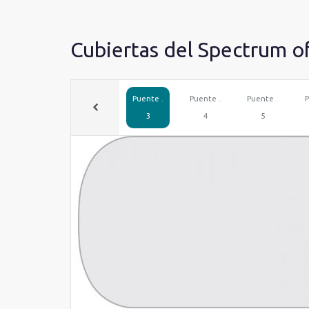
Cubiertas del Spectrum o
Puente .
Puente .
Puente .
P
3
4
5