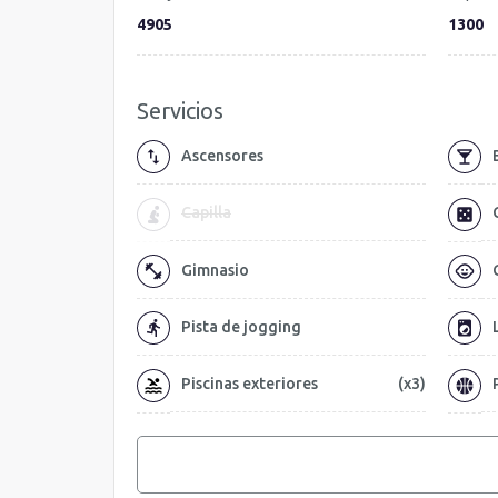
4905
1300
Servicios
Ascensores
Capilla
Gimnasio
Pista de jogging
Piscinas exteriores
(x3)