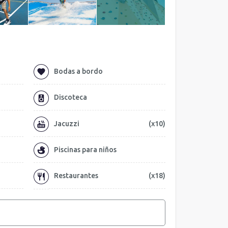
Bodas a bordo
Discoteca
Jacuzzi
(x10)
Piscinas para niños
Restaurantes
(x18)