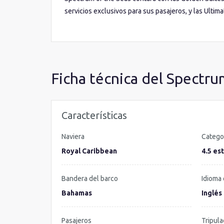
servicios exclusivos para sus pasajeros, y las Ultim
zona de ocio, toboganes y todo tipo de juegos junto 
Ven a vivir el futuro y... ¡ descubre el barco más m
Ficha técnica del Spectru
Características
Naviera
Catego
Royal Caribbean
4.5 est
Bandera del barco
Idioma 
Bahamas
Inglés
Pasajeros
Tripula