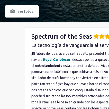
ver fotos
Spectrum of the Seas
La tecnología de vanguardia al serv
¡El futuro de los cruceros se ha vuelto presente! El
naviera
Royal Caribbean
, destaca por su arquitect
el
entretenimiento
está por encima de todo. Vive 
panorámica de 360º con la que subirás a más de 90 m
simulador de surf Flowrider y conviértete en astron
parte tan tecnológica hay que sumar a bordo el rob
dos brazos biónicos que han conquistado al mundo d
podrán disfrutar de las innumerables actividades d
toda la familia se lo pasa en grande con los espect
Spectrum of the Seas contará con las Golden Suites