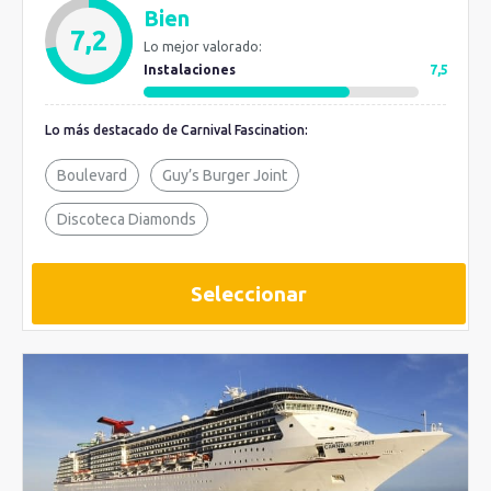
Bien
7,2
Lo mejor valorado:
Instalaciones
7,5
Lo más destacado de Carnival Fascination:
Boulevard
Guy’s Burger Joint
Discoteca Diamonds
Seleccionar