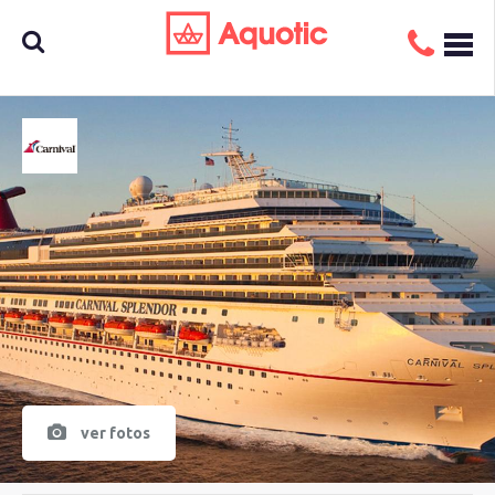
Busca
aquí tu
crucero
ver fotos