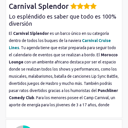
Carnival Splendor
Lo espléndido es saber que todo es 100%
diversión
El
Carnival Slplendor
es un barco único en su categoría
dentro de todos los buques de la naviera
Carnival Cruise
Lines
. Tu agenda tiene que estar preparada para seguir todo
el calendario de eventos que se realizan a bordo. El
Morocco
Lounge
con un ambiente africano destaca por ser el espacio
donde se realizan todos los shows y performances, como los
musicales, malabarismos, batalla de canciones Lip Sync Battle,
divertidos juegos de Hasbro y mucho más. También podrás
pasar ratos divertidos gracias a los humoristas del
Punchliner
Comedy Club
. Para los menores posee el Camp Carnival, un
aporte de energía para los jóvenes de 3 a 17 años, donde
podrán crear historias, disfrazarse, jugar y hasta comer juntos.
En las cubiertas superiores se encuentran las fantásticas
piscinas. los toboganes
Twister Waterslide
, jacuzzis, la