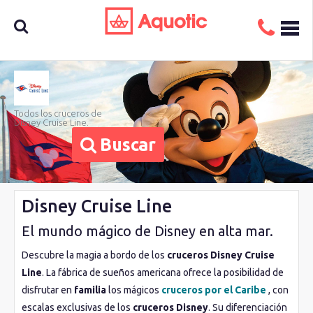
Ventajas
Barcos
Ofertas
Busca
Todos los cruceros de
Disney Cruise Line.
aquí tu
Buscar
crucero
Disney Cruise Line
El mundo mágico de Disney en alta mar.
Descubre la magia a bordo de los
cruceros
Disney Cruise
Line
. La fábrica de sueños americana ofrece la posibilidad de
disfrutar en
familia
los mágicos
cruceros por el Caribe
, con
escalas exclusivas de los
cruceros Disney
. Su diferenciación