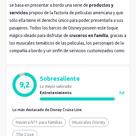
se basa en presentar a bordo una serie de
productos y
servicios
propios de la factoría de películas americana y que
sólo ella tiene el derecho único para poder presentarla a sus
pasajeros. Todos los barcos de Disney poseen este toque
mágico ideado para disfrutar de
cruceros en familia
, gracias a
los musicales temáticos de las películas, los personajes de la
compañía a bordo y un sinfín de servicios customizados como
las películas que hacen soñar a los más pequeños con sus
héroes y princesas de Stars Wars, Marvel o Frozen. Tanto los
gemelos Disney Wonder y
Disney Magic
, como los recientes
Sobresaliente
Disney Dream y Disney Fantasy, mantienen este sello y el
9,2
Lo mejor valorado:
espíritu de la compañía de Orlando, añadiendo
instalaciones
Entretenimiento
9,8
y equipamientos
completos a bordo como piscinas,
restaurantes, bares, jacuzzis... En la actualidad está
Lo más destacado de Disney Cruise Line:
catalogada como
la mejor compañía de cruceros del
mundo para viajar en familia
.
Naviera Nº1 para Familias
Musicales Disney
The Cove