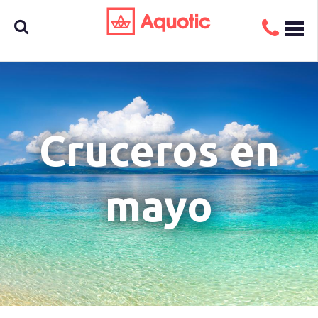
Busca
Cruceros en
aquí tu
mayo
crucero