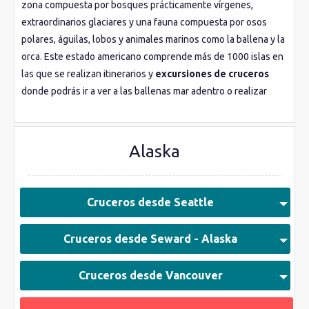
zona compuesta por bosques prácticamente vírgenes,
extraordinarios glaciares y una fauna compuesta por osos
polares, águilas, lobos y animales marinos como la ballena y la
orca. Este estado americano comprende más de 1000 islas en
las que se realizan itinerarios y
excursiones de cruceros
donde podrás ir a ver a las ballenas mar adentro o realizar
tours donde observarás osos y lobos en su estado natural.
Con los
Cruceros desde San Diego
podrás llegar hasta
Juneau
, la capital de
Alaska
, a la cual no se puede acceder
Alaska
por carretera. Esta ciudad nos ofrece la posibilidad de visitar el
Parque Nacional y
Reserva de Glacier Bay
, así como una
gran cantidad de senderos hacia los glaciares más cercanos. Si
Cruceros desde Seattle
eres un amante de la naturaleza y quieres vivir una
experiencia única, explore nuestros
cruceros desde Alaska
Cruceros desde Seward - Alaska
y conoce este destino turístico inimitable.
Cruceros desde Vancouver