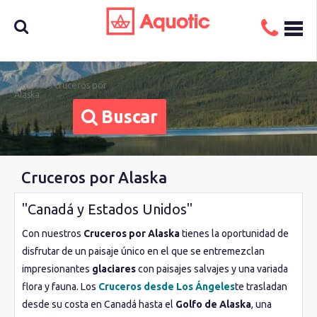
Busca
Todos los cruceros por
Alaska.
Buscar
aquí tu
Cruceros por Alaska
crucero
"Canadá y Estados Unidos"
Con nuestros
Cruceros por Alaska
tienes la oportunidad de
disfrutar de un paisaje único en el que se entremezclan
impresionantes
glaciares
con paisajes salvajes y una variada
flora y fauna. Los
Cruceros desde Los Ángeles
te trasladan
desde su costa en Canadá hasta el
Golfo de Alaska
, una