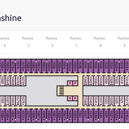
nshine
uente .
Puente .
Puente .
Puente .
Puente .
Puente
4
5
6
7
8
9