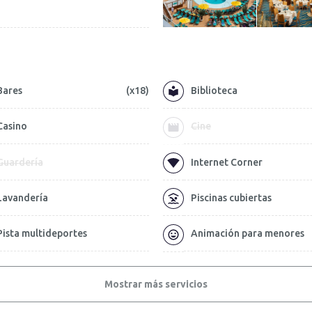
Bares
(x18)
Biblioteca
Casino
Cine
Guardería
Internet Corner
Lavandería
Piscinas cubiertas
Pista multideportes
Animación para menores
Mostrar más servicios