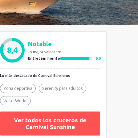
Notable
8,4
Lo mejor valorado:
Entretenimiento
9,0
Lo más destacado de Carnival Sunshine:
Zona deportiva
Serenity para adultos
WaterWorks
Ver todos los cruceros de
Carnival Sunshine