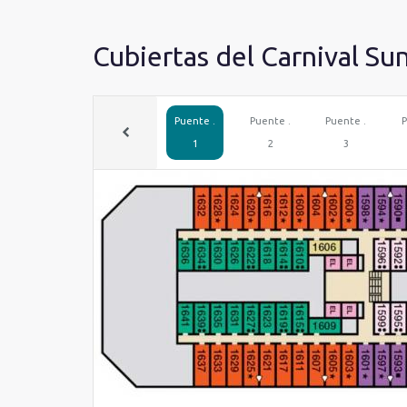
Cubiertas del Carnival Su
Puente .
Puente .
Puente .
P
1
2
3