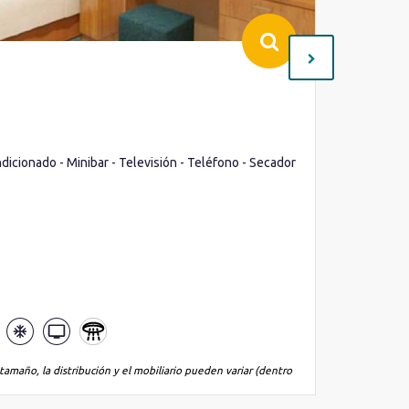
Interio
Cubierta(
Ocupació
ndicionado - Minibar - Televisión - Teléfono - Secador
Ojo de bu
Minibar -
Lo que inc
tamaño, la distribución y el mobiliario pueden variar (dentro
*La imagen es
de la misma 