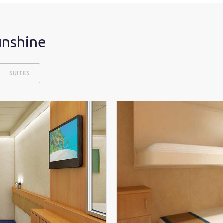
unshine
SUITES