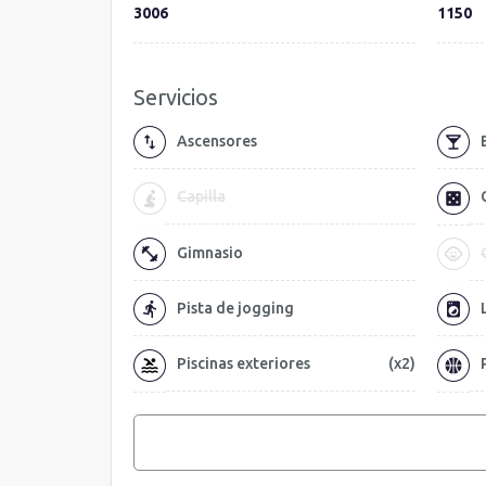
3006
1150
Servicios
Ascensores
Capilla
Gimnasio
Pista de jogging
Piscinas exteriores
(x2)