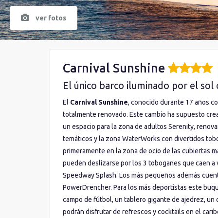
ver fotos
Carnival Sunshine
El único barco iluminado por el sol 
El
Carnival Sunshine
, conocido durante 17 años c
totalmente renovado. Este cambio ha supuesto crea
un espacio para la zona de adultos Serenity, renova
temáticos y la zona WaterWorks con divertidos tobog
primeramente en la zona de ocio de las cubiertas m
pueden deslizarse por los 3 toboganes que caen a v
Speedway Splash. Los más pequeños además cuenta
PowerDrencher. Para los más deportistas este buq
campo de fútbol, un tablero gigante de ajedrez, un 
podrán disfrutar de refrescos y cocktails en el car