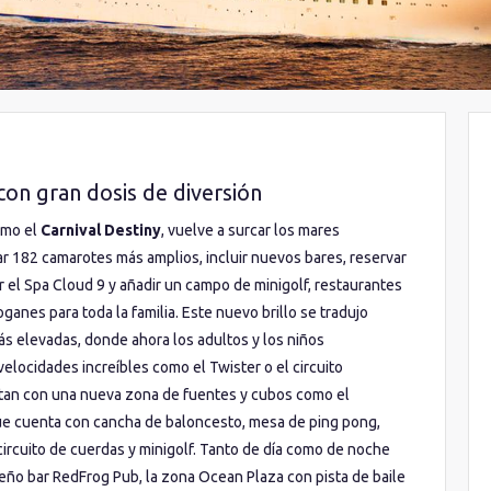
con gran dosis de diversión
omo el
Carnival Destiny
, vuelve a surcar los mares
r 182 camarotes más amplios, incluir nuevos bares, reservar
r el Spa Cloud 9 y añadir un campo de minigolf, restaurantes
anes para toda la familia. Este nuevo brillo se tradujo
ás elevadas, donde ahora los adultos y los niños
elocidades increíbles como el Twister o el circuito
n con una nueva zona de fuentes y cubos como el
ue cuenta con cancha de baloncesto, mesa de ping pong,
circuito de cuerdas y minigolf. Tanto de día como de noche
ibeño bar RedFrog Pub, la zona Ocean Plaza con pista de baile