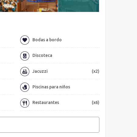
Bodas a bordo
Discoteca
Jacuzzi
(x2)
Piscinas para niños
Restaurantes
(x6)