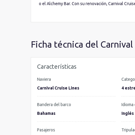
o el Alchemy Bar. Con su renovación, Carnival Cruis
que sus buques gemelos el
Carnival Victory
y el C
Ficha técnica del Carniva
Características
Naviera
Catego
Carnival Cruise Lines
4 estre
Bandera del barco
Idioma 
Bahamas
Inglés
Pasajeros
Tripula