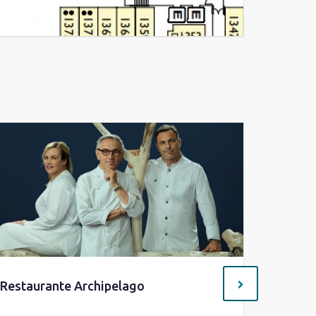
Restaurante Archipelago
5 resta