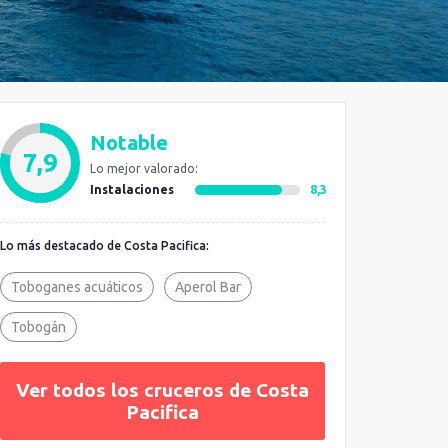
Notable
7,9
Lo mejor valorado:
Instalaciones
8,3
Lo más destacado de Costa Pacifica:
Toboganes acuáticos
Aperol Bar
Tobogán
Ver todos los cruceros de Costa
Pacifica