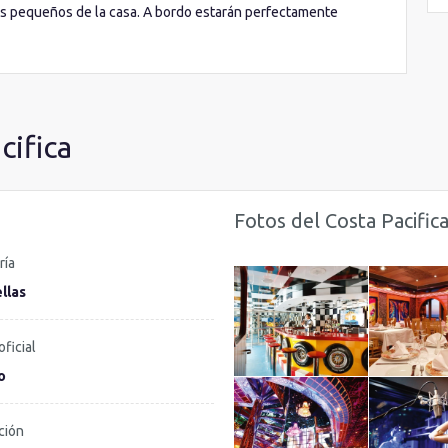
 más pequeños de la casa. A bordo estarán perfectamente
o el día en el
Squok Club
, un club especializado en ellos y
cifica
Fotos del Costa Pacific
ría
llas
oficial
o
ción