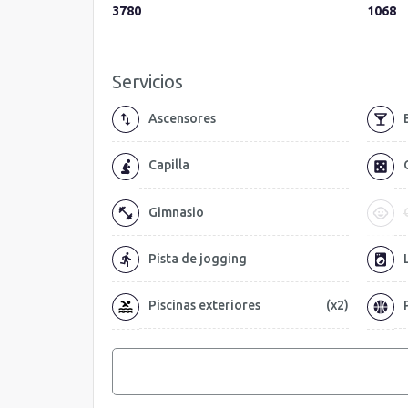
3780
1068
Servicios
Ascensores
Capilla
Gimnasio
Pista de jogging
Piscinas exteriores
(x2)