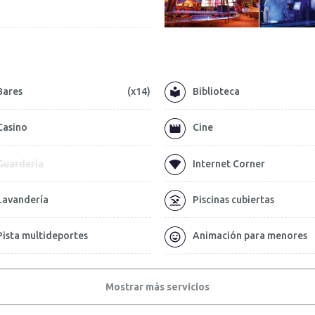
Bares
(x14)
Biblioteca
Casino
Cine
Guardería
Internet Corner
Lavandería
Piscinas cubiertas
Pista multideportes
Animación para menores
Mostrar más servicios