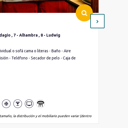
Interio
dagio , 7 - Alhambra , 8 - Ludwig
Cubierta(
2 - Adag
Ocupació
idual o sofá cama o literas - Baño - Aire
Cama de m
isión - Teléfono - Secador de pelo - Caja de
Minibar -
Lo que inc
tamaño, la distribución y el mobiliario pueden variar (dentro
*La imagen es
de la misma 