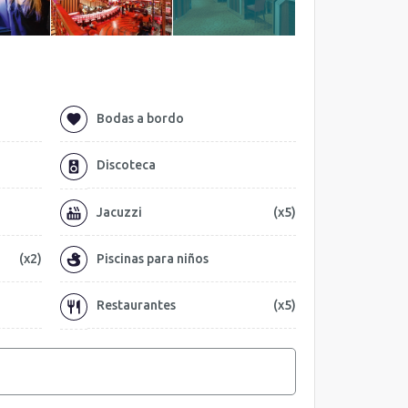
Bodas a bordo
Discoteca
Jacuzzi
(x5)
(x2)
Piscinas para niños
Restaurantes
(x5)