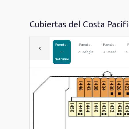
Cubiertas del Costa Pacifi
Puente .
Puente .
Puente .
P
1 -
2 - Adagio
3 - Mood
4 
Notturno