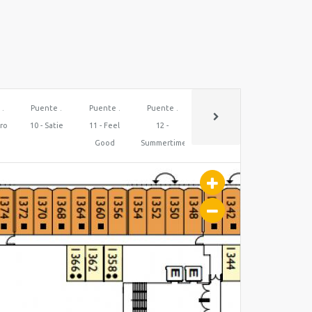
 .
Puente .
Puente .
Puente .
Puente .
rro
10 - Satie
11 - Feel
12 -
14 - Volare
Good
Summertime