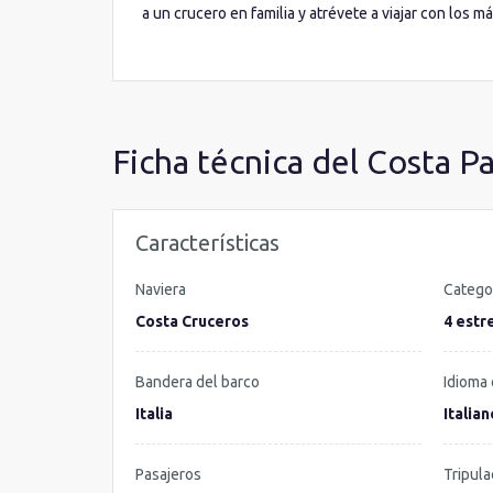
a un crucero en familia y atrévete a viajar con los
cuidados gracias a los monitores y entretenidos tod
que incluye una piscina infantil.
Ficha técnica del Costa Pa
Características
Naviera
Catego
Costa Cruceros
4 estre
Bandera del barco
Idioma 
Italia
Italian
Pasajeros
Tripula