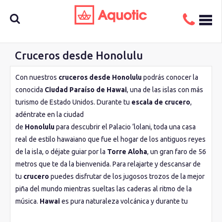
Cruceros desde Honolulu
Busca
Con nuestros
cruceros desde Honolulu
podrás conocer la
conocida
Ciudad Paraíso de Hawai
, una de las islas con más
aquí tu
turismo de Estado Unidos. Durante tu
escala de crucero
,
adéntrate en la ciudad
de
Honolulu
para descubrir el Palacio ‘lolani, toda una casa
crucero
real de estilo hawaiano que fue el hogar de los antiguos reyes
de la isla, o déjate guiar por la
Torre Aloha
, un gran faro de 56
metros que te da la bienvenida. Para relajarte y descansar de
tu
crucero
puedes disfrutar de los jugosos trozos de la mejor
piña del mundo mientras sueltas las caderas al ritmo de la
música.
Hawai
es pura naturaleza volcánica y durante tu
escala en crucero
podrás visitar el cráter de la Diamond Head