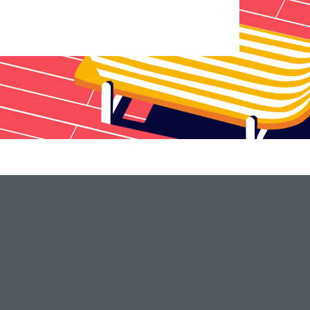
¿Necesitas ayuda?
Llámanos al 91 061 61 00 o consulta
nuestra zona de
Centro de ayuda