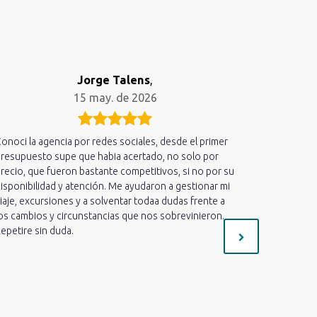
Jorge Talens
,
15 may. de 2026
onoci la agencia por redes sociales, desde el primer
Acabo de r
resupuesto supe que habia acertado, no solo por
hemos disfr
recio, que fueron bastante competitivos, si no por su
cercano qu
isponibilidad y atención. Me ayudaron a gestionar mi
estado ate
iaje, excursiones y a solventar todaa dudas frente a
informado 
os cambios y circunstancias que nos sobrevinieron.
mucho cari
epetire sin duda.
preguntas 
necesaria 
estoy muy c
mejor!