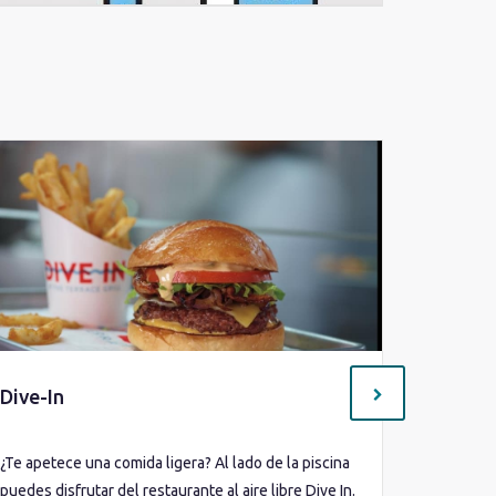
Dive-In
Degust
¿Te apetece una comida ligera? Al lado de la piscina
Una de la
puedes disfrutar del restaurante al aire libre Dive In.
la degust