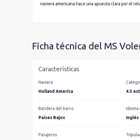
naviera americana hace una apuesta clara por el re
masajes y tratamientos exóticos de todo el mundo y
Fitness
puedes subirte a las últimas máquinas para r
de Yoga, Pilates o Spinning. Pero el
entretenimien
libre, los jacuzzis o las canchas deportivas de teni
Ficha técnica del MS Vol
Características
Naviera
Catego
Holland America
4.5 est
Bandera del barco
Idioma 
Países Bajos
Inglés
Pasajeros
Tripula