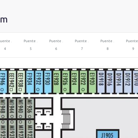
am
uente .
Puente .
Puente .
Puente .
Puente .
Puente
4
5
6
7
8
9