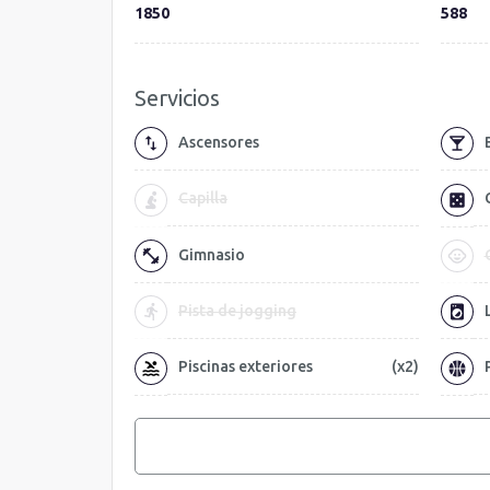
1850
588
Servicios
Ascensores
Capilla
Gimnasio
Pista de jogging
Piscinas exteriores
(x2)