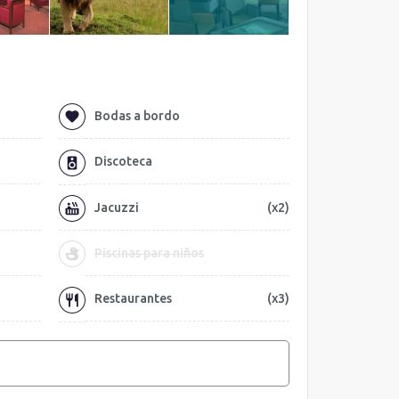
Bodas a bordo
Discoteca
Jacuzzi
(x2)
Piscinas para niños
Restaurantes
(x3)