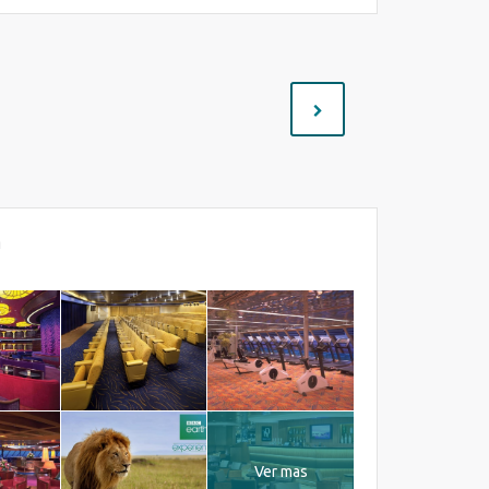
m
Ver mas