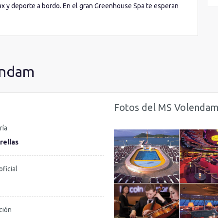
lax y deporte a bordo. En el gran Greenhouse Spa te esperan
 la espectacular suite termal. En el equipado
Centro de
ealizar ejercicios cardiovasculares, pesas o divertidas clases
to
va más allá: por el día disfruta de las dos piscinas al aire
s y baloncesto.
endam
Fotos del MS Volenda
ría
rellas
oficial
ción