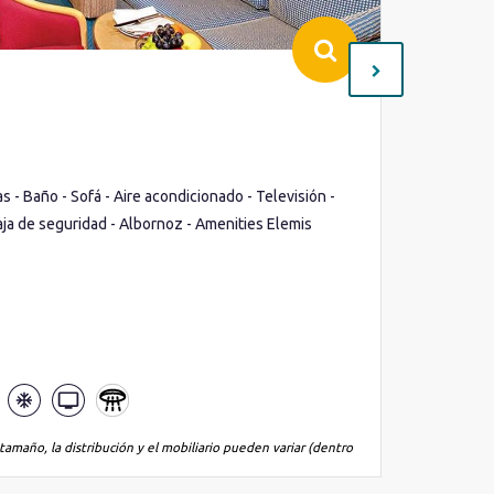
Interi
Cubierta(
Ocupació
- Baño - Sofá - Aire acondicionado - Televisión -
Cama de m
aja de seguridad - Albornoz - Amenities Elemis
Teléfono 
Lo que inc
tamaño, la distribución y el mobiliario pueden variar (dentro
*La imagen es
de la misma 