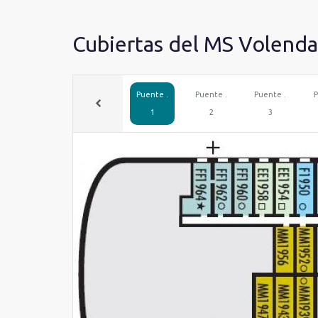
Cubiertas del MS Volend
Puente .
Puente .
Puente .
P
1
2
3