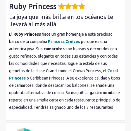
Ruby Princess
La joya que más brilla en los océanos te
llevará al más allá
El
Ruby Princess
hace un gran homenaje a este precioso
barco de la compañía
Princess Cruises
porque es una
auténtica joya. Sus
camarotes
son lujosos y decorados con
gusto refinado, elegante en todas sus estancias y con todas
las comodidades que necesitas. Sigue la estela de sus
gemelos de la clase Grand como el Crown Princess, el
Coral
Princess
o Caribbean Princess. A su excelente calidad y tipos
de camarotes, donde destacan los balcones, se añade una
opulenta alternativa de cocina. Su magnífica
gastronomía
se
reparte en una amplia carta en cada restaurante principal o de
especialidad. Tendrás asignado uno de los 3 restaurantes
principales de las cubiertas 5 y 6 como son el Da Vinci,
Botticelli y Michelangelo. Como alternativas más informales
como la pizzería, el Trident Grill con unas barbacoas