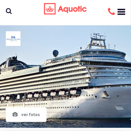
Busca
aquí tu
crucero
ver fotos