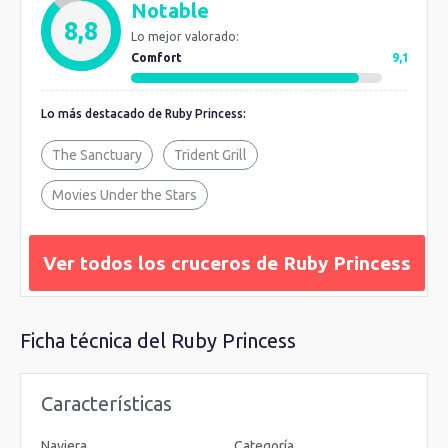
Notable
sabrosísimas, el buffet Horizon Court… Y si lo prefieres
8,8
Lo mejor valorado:
tienes el
servicio de camarotes
para que te lleven un
Comfort
9,1
sándwich o un pastel. Eso sí, no puedes dejar de probar las
delicias más exquisitas de la chocolatería Journeys SM del
Lo más destacado de Ruby Princess:
restaurante principal buffet con creaciones del Chef Love o
los helados del Ice Cream Bar.
The Sanctuary
Trident Grill
Movies Under the Stars
Ver todos los cruceros de Ruby Princess
Ficha técnica del Ruby Princess
Características
Naviera
Categoría