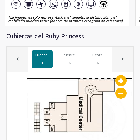
*La imagen es solo representativa: el tamaño, la distribución y el
mobiliario pueden variar (dentro de la misma categoría de camarote).
Cubiertas del Ruby Princess
Puente .
Puente .
Puente .
Puente .
4
5
6
7