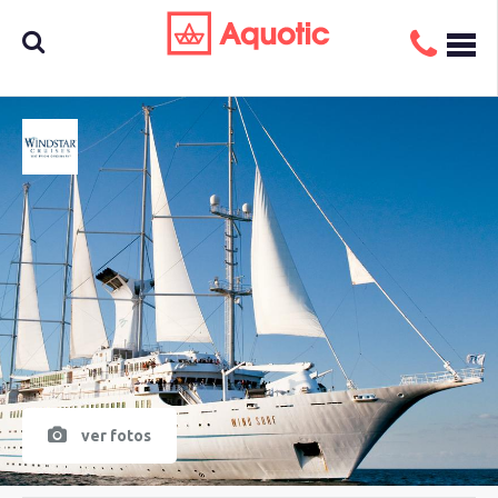
Busca
aquí tu
crucero
ver fotos