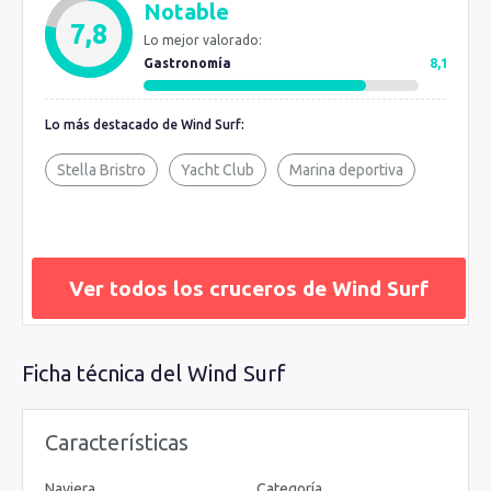
Notable
egipcio. Para desayunar y comer abren el buffet La Veranda y
7,8
Lo mejor valorado:
para cenar dejan la puerta abierta del
restaurante
principal
Gastronomía
8,1
AmphorA, con un estilo más formal. Además incorpora el
restaurante francés Stella Bistro y si te apetece una velada a
Lo más destacado de Wind Surf:
la luz de las velas, puedes cenar a la brasa en la cubierta
exterior.
Stella Bristro
Yacht Club
Marina deportiva
Ver todos los cruceros de Wind Surf
Ficha técnica del Wind Surf
Características
Naviera
Categoría