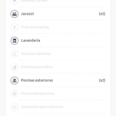
Internet Corner
Jacuzzi
(x2)
Pista de jogging
Lavandería
Piscinas cubiertas
Piscinas para niños
Piscinas exteriores
(x2)
Pista multideportes
Animación para menores