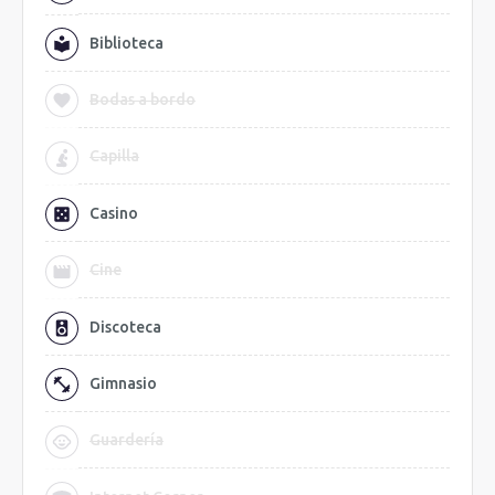
Biblioteca
Bodas a bordo
Capilla
Casino
Cine
Discoteca
Gimnasio
Guardería