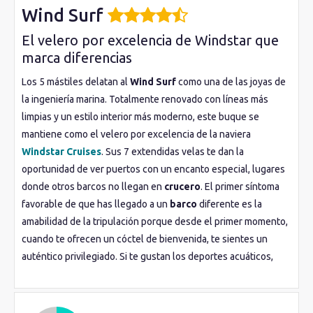
Wind Surf
El velero por excelencia de Windstar que
marca diferencias
Los 5 mástiles delatan al
Wind Surf
como una de las joyas de
la ingeniería marina. Totalmente renovado con líneas más
limpias y un estilo interior más moderno, este buque se
mantiene como el velero por excelencia de la naviera
Windstar Cruises
. Sus 7 extendidas velas te dan la
oportunidad de ver puertos con un encanto especial, lugares
donde otros barcos no llegan en
crucero
. El primer síntoma
favorable de que has llegado a un
barco
diferente es la
amabilidad de la tripulación porque desde el primer momento,
cuando te ofrecen un cóctel de bienvenida, te sientes un
auténtico privilegiado. Si te gustan los deportes acuáticos,
podrás practicarlos gracias a la marina deportiva. Sus
camarotes
y suites son amplios, elegantes y luminosos, con
amenities de L’Occitane y ropa de cama de algodón