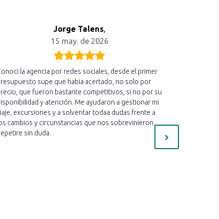
Jorge Talens
,
15 may. de 2026
onoci la agencia por redes sociales, desde el primer
Acabo de r
resupuesto supe que habia acertado, no solo por
hemos disfr
recio, que fueron bastante competitivos, si no por su
cercano qu
isponibilidad y atención. Me ayudaron a gestionar mi
estado ate
iaje, excursiones y a solventar todaa dudas frente a
informado 
os cambios y circunstancias que nos sobrevinieron.
mucho cari
epetire sin duda.
preguntas 
necesaria 
estoy muy c
mejor!