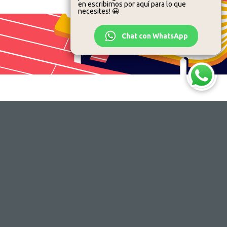
en escribirnos por aquí para lo que
necesites! 😀
Chat con WhatsApp
¿Necesitas ayuda?
Llámanos al 91 061 61 00 o consulta
nuestra zona de
Centro de ayuda