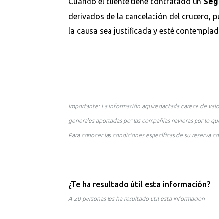
Cuando el cliente tiene contratado un
Segu
derivados de la cancelación del crucero,
la causa sea justificada y esté contempla
Importante: La información aquíredactada carece de valo
generales aportadas por las compañías navieras por lo que
Para conocer las condiciones específicas de su reserva co
¿Te ha resultado útil esta información?
A 20 personas les ha resultado útil esta información