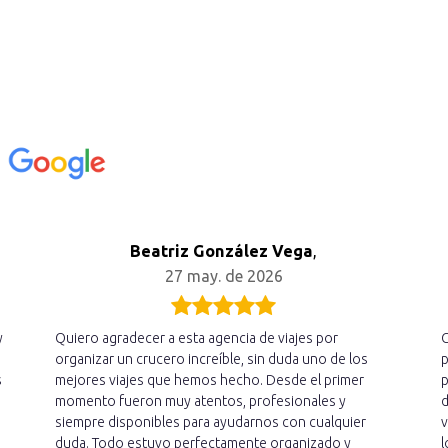
n
Beatriz González Vega
,
27 may. de 2026
y
Quiero agradecer a esta agencia de viajes por
C
organizar un crucero increíble, sin duda uno de los
p
s
mejores viajes que hemos hecho. Desde el primer
p
momento fueron muy atentos, profesionales y
d
siempre disponibles para ayudarnos con cualquier
v
duda. Todo estuvo perfectamente organizado y
l