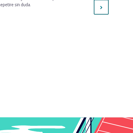
epetire sin duda.
preguntas 
necesaria 
estoy muy c
mejor!