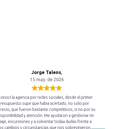
Jorge Talens
,
15 may. de 2026
onoci la agencia por redes sociales, desde el primer
Acabo de r
resupuesto supe que habia acertado, no solo por
hemos disfr
recio, que fueron bastante competitivos, si no por su
cercano qu
isponibilidad y atención. Me ayudaron a gestionar mi
estado ate
iaje, excursiones y a solventar todaa dudas frente a
informado 
os cambios y circunstancias que nos sobrevinieron.
mucho cari