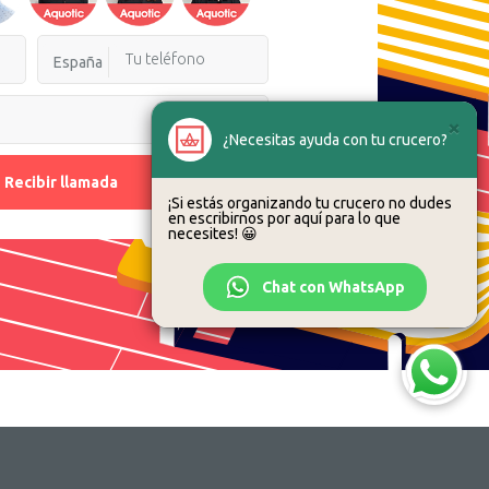
España
×
¿Necesitas ayuda con tu crucero?
Recibir llamada
¡Si estás organizando tu crucero no dudes
en escribirnos por aquí para lo que
necesites! 😀
Chat con WhatsApp
¿Necesitas ayuda?