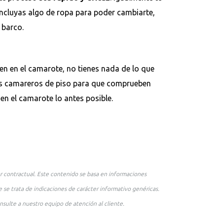
cluyas algo de ropa para poder cambiarte,
 barco.
en en el camarote, no tienes nada de lo que
los camareros de piso para que comprueben
n en el camarote lo antes posible.
r contractual. Este contenido se basa en informaciones
 se trata de indicaciones de carácter informativo genéricas.
nsulte a nuestro equipo de atención al cliente.