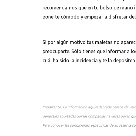
recomendamos que en tu bolso de mano in
ponerte cómodo y empezar a disfrutar del
Si por algún motivo tus maletas no aparec
preocuparte. Sólo tienes que informar a 
cuál ha sido la incidencia y te la deposite
Importante: La información aquíredactada carece de valo
generales aportadas por las compañías navieras por lo que
Para conocer las condiciones específicas de su reserva co