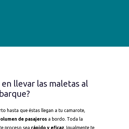
n llevar las maletas al
mbarque?
rto hasta que éstas llegan a tu camarote,
 volumen de pasajeros
a bordo. Toda la
ste proceso sea
rápido y eficaz
. Igualmente te