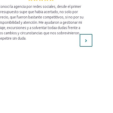
onoci la agencia por redes sociales, desde el primer
Acabo de r
resupuesto supe que habia acertado, no solo por
hemos disfr
recio, que fueron bastante competitivos, si no por su
cercano qu
isponibilidad y atención. Me ayudaron a gestionar mi
estado ate
iaje, excursiones y a solventar todaa dudas frente a
informado 
os cambios y circunstancias que nos sobrevinieron.
mucho cari
epetire sin duda.
preguntas 
necesaria 
estoy muy c
mejor!