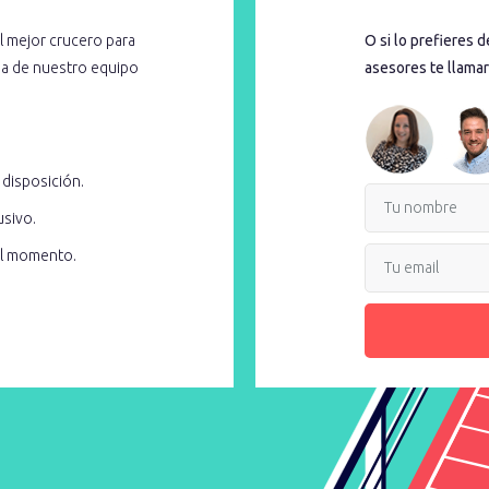
l mejor crucero para
O si lo prefieres 
cia de nuestro equipo
asesores te llamar
 disposición.
usivo.
el momento.