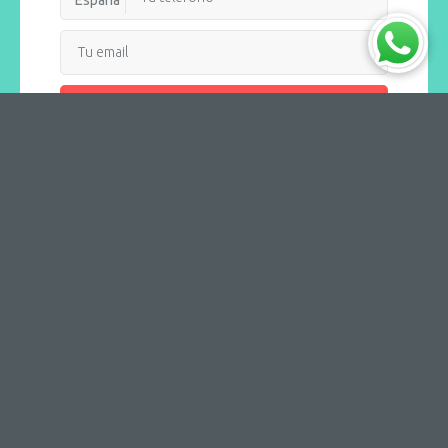
Recibir llamada
AQUOTIC
Destinos
Navieras
Puertos
¿Necesitas ayuda?