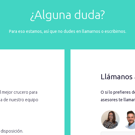
¿Alguna duda?
Para eso estamos, así que no dudes en llamarnos o escribirnos.
Llámanos 
l mejor crucero para
O si lo prefieres 
cia de nuestro equipo
asesores te llamar
 disposición.