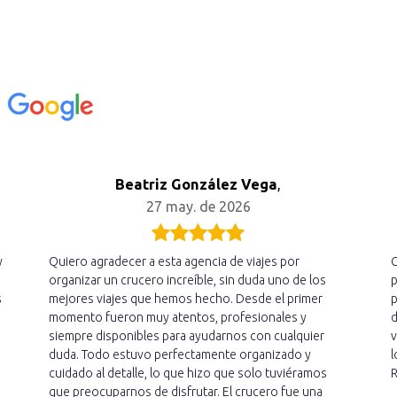
n
Beatriz González Vega
,
27 may. de 2026
y
Quiero agradecer a esta agencia de viajes por
C
organizar un crucero increíble, sin duda uno de los
p
s
mejores viajes que hemos hecho. Desde el primer
p
momento fueron muy atentos, profesionales y
d
siempre disponibles para ayudarnos con cualquier
v
duda. Todo estuvo perfectamente organizado y
l
cuidado al detalle, lo que hizo que solo tuviéramos
R
que preocuparnos de disfrutar. El crucero fue una