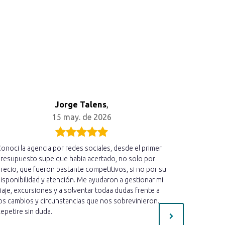
Jorge Talens
,
15 may. de 2026
onoci la agencia por redes sociales, desde el primer
Acabo de r
resupuesto supe que habia acertado, no solo por
hemos disfr
recio, que fueron bastante competitivos, si no por su
cercano qu
isponibilidad y atención. Me ayudaron a gestionar mi
estado ate
iaje, excursiones y a solventar todaa dudas frente a
informado 
os cambios y circunstancias que nos sobrevinieron.
mucho cari
epetire sin duda.
preguntas 
necesaria 