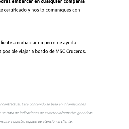
drás embarcar en cualquier compañía
e certificado y nos lo comuniques con
cliente a embarcar un perro de ayuda
 posible viajar a bordo de MSC Cruceros.
r contractual. Este contenido se basa en informaciones
 se trata de indicaciones de carácter informativo genéricas.
nsulte a nuestro equipo de atención al cliente.