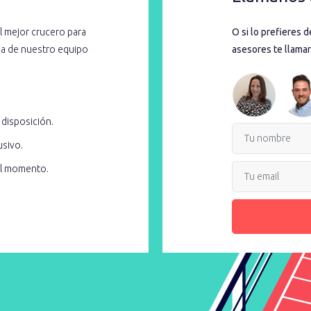
l mejor crucero para
O si lo prefieres 
cia de nuestro equipo
asesores te llamar
 disposición.
usivo.
el momento.