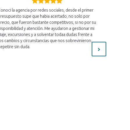
onoci la agencia por redes sociales, desde el primer
Acabo de r
resupuesto supe que habia acertado, no solo por
hemos disfr
recio, que fueron bastante competitivos, si no por su
cercano qu
isponibilidad y atención. Me ayudaron a gestionar mi
estado ate
iaje, excursiones y a solventar todaa dudas frente a
informado 
os cambios y circunstancias que nos sobrevinieron.
mucho cari
epetire sin duda.
preguntas 
necesaria 
estoy muy c
mejor!