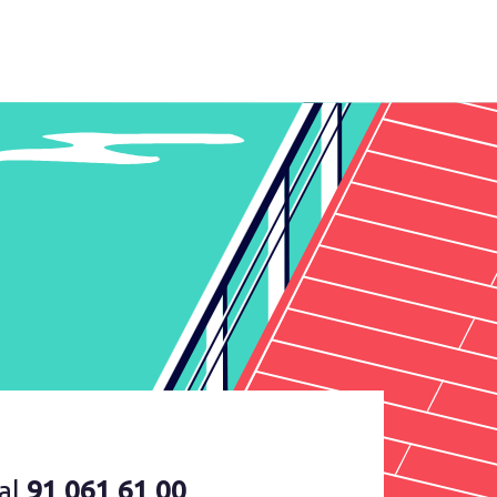
al
91 061 61 00