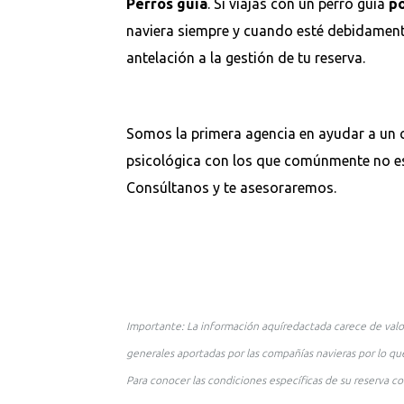
Perros guía
. Si viajas con un perro guía
po
naviera siempre y cuando esté debidament
antelación a la gestión de tu reserva.
Somos la primera agencia en ayudar a un 
psicológica con los que comúnmente no es
Consúltanos y te asesoraremos.
Importante: La información aquíredactada carece de valo
generales aportadas por las compañías navieras por lo que
Para conocer las condiciones específicas de su reserva co