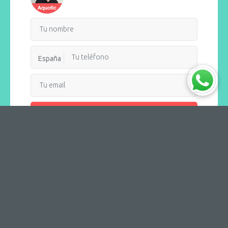
España
Recibir llamada
AQUOTIC
Destinos
Navieras